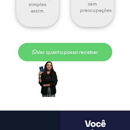
sem
simples
preocupações.
assim.
Ver quanto posso receber
Você