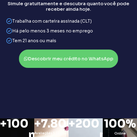
Simule gratuitamente e descubra quanto você pode
receber ainda hoje.
Trabalha com carteira assinada (CLT)
Há pelo menos 3 meses no emprego
Tem 21 anos ou mais
Descobrir meu crédito no WhatsApp
+
100
+
7.800
+
200
100
%
mil
milhõ
Avaliações 5
Online