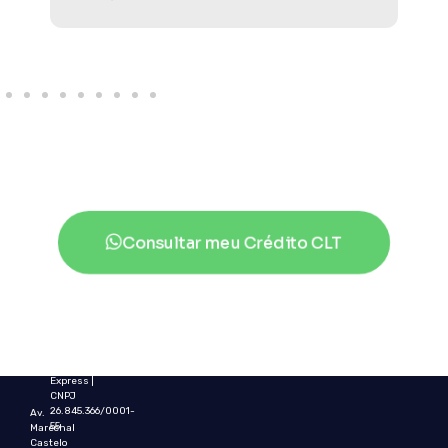
Consultar meu Crédito CLT
Política de Privacidade
©
2025
Claw
Express
|
CNPJ
26.845.366/0001-
Av.
55
Marechal
Castelo