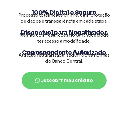
100% Digital e Seguro
Processo totalmente online, com proteção
de dados e transparência em cada etapa.
Disponível para Negativados
Mesmo com restrições no CPF, você pode
ter acesso à modalidade.
Correspondente Autorizado
Atuação regularizada, seguindo as normas
do Banco Central.
Descobrir meu crédito