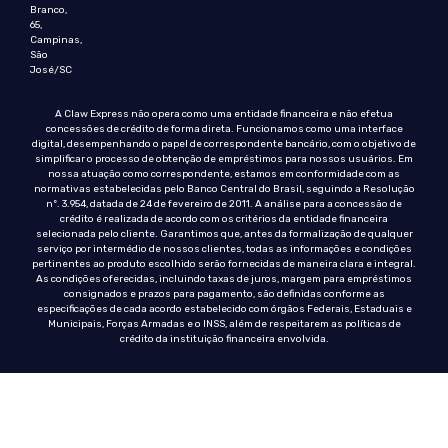
Branco,
65,
Campinas,
São
José/SC
A Claw Express não opera como uma entidade financeira e não efetua
concessões de crédito de forma direta. Funcionamos como uma interface
digital, desempenhando o papel de correspondente bancário, com o objetivo de
simplificar o processo de obtenção de empréstimos para nossos usuários. Em
nossa atuação como correspondente, estamos em conformidade com as
normativas estabelecidas pelo Banco Central do Brasil, seguindo a Resolução
nº. 3.954, datada de 24 de fevereiro de 2011. A análise para a concessão de
crédito é realizada de acordo com os critérios da entidade financeira
selecionada pelo cliente. Garantimos que, antes da formalização de qualquer
serviço por intermédio de nossos clientes, todas as informações e condições
pertinentes ao produto escolhido serão fornecidas de maneira clara e integral.
As condições oferecidas, incluindo taxas de juros, margem para empréstimos
consignados e prazos para pagamento, são definidas conforme as
especificações de cada acordo estabelecido com órgãos Federais, Estaduais e
Municipais, Forças Armadas e o INSS, além de respeitarem as políticas de
crédito da instituição financeira envolvida.