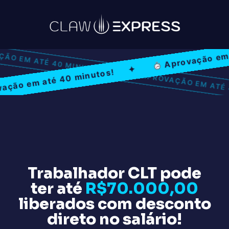
Aprovação em até 
OVAÇÃO EM ATÉ 40 MINUTOS
✦
 em até 40 minutos!
✦
APROVAÇÃO EM A
Trabalhador CLT pode
ter até
R$70.000,00
liberados com desconto
direto no salário!