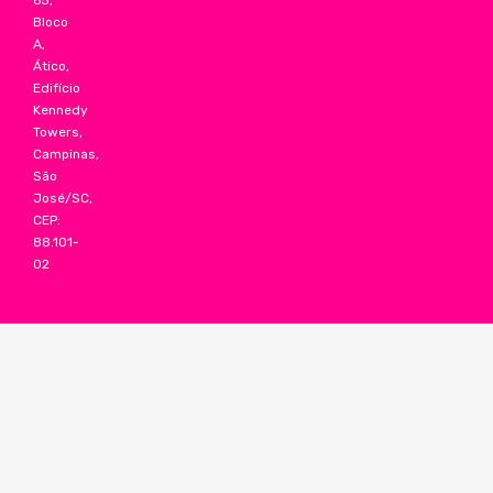
Bloco
A,
Ático,
Edifício
Kennedy
Towers,
Campinas,
São
José/SC,
CEP:
88.101-
02