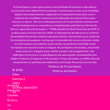
A Claw Express não opera como uma entidade financeira e não efetua
concessões de crédito de forma direta. Funcionamos como uma interface
digital, desempenhando o papel de correspondente bancário, com o
objetivo de simplificar o processo de obtenção de empréstimos para
nossos usuários. Em nossa atuação como correspondente, estamos em
conformidade com as normativas estabelecidas pelo Banco Central do
Brasil, seguindo a Resolução nº. 3.954, datada de 24 de fevereiro de 2011. A
análise para a concessão de crédito é realizada de acordo com os critérios
da entidade financeira selecionada pelo cliente. Garantimos que, antes da
formalização de qualquer serviço por intermédio de nossos clientes, todas
as informações e condições pertinentes ao produto escolhido serão
fornecidas de maneira clara e integral. As condições oferecidas, incluindo
taxas de juros, margem para crédito e prazos para pagamento, são
definidas conforme as especificações de cada acordo estabelecido com
órgãos Federais, Estaduais e Municipais, Forças Armadas e o INSS, além de
respeitarem as políticas de crédito da instituição financeira envolvida.
Política de Privacidade
©
2026
Política de Dados
Claw
Express
|
CNPJ
Avenida
26.845.366/0001-
Marechal
55
Castelo
Branco,
no
65,