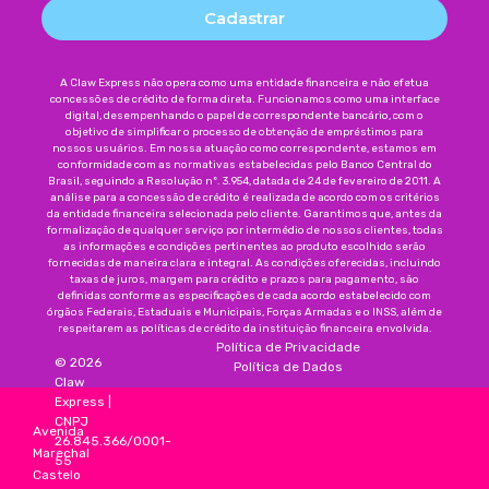
Cadastrar
A Claw Express não opera como uma entidade financeira e não efetua
concessões de crédito de forma direta. Funcionamos como uma interface
digital, desempenhando o papel de correspondente bancário, com o
objetivo de simplificar o processo de obtenção de empréstimos para
nossos usuários. Em nossa atuação como correspondente, estamos em
conformidade com as normativas estabelecidas pelo Banco Central do
Brasil, seguindo a Resolução nº. 3.954, datada de 24 de fevereiro de 2011. A
análise para a concessão de crédito é realizada de acordo com os critérios
da entidade financeira selecionada pelo cliente. Garantimos que, antes da
formalização de qualquer serviço por intermédio de nossos clientes, todas
as informações e condições pertinentes ao produto escolhido serão
fornecidas de maneira clara e integral. As condições oferecidas, incluindo
taxas de juros, margem para crédito e prazos para pagamento, são
definidas conforme as especificações de cada acordo estabelecido com
órgãos Federais, Estaduais e Municipais, Forças Armadas e o INSS, além de
respeitarem as políticas de crédito da instituição financeira envolvida.
Política de Privacidade
©
2026
Política de Dados
Claw
Express
|
CNPJ
Avenida
26.845.366/0001-
Marechal
55
Castelo