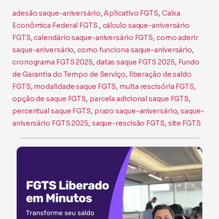
adesão saque-aniversário
, 
Aplicativo FGTS
, 
Caixa
Econômica Federal FGTS.
, 
cálculo saque-aniversário
FGTS
, 
calendário saque-aniversário FGTS
, 
como aderir
saque-aniversário
, 
como funciona saque-aniversário
, 
cronograma FGTS 2025
, 
datas saque FGTS 2025
, 
Fundo
de Garantia do Tempo de Serviço
, 
liberação de saldo
FGTS
, 
modalidade saque FGTS
, 
multa rescisória FGTS
, 
opção de saque FGTS
, 
parcela adicional saque FGTS
, 
percentual saque FGTS
, 
prazo saque-aniversário
, 
saque-
aniversário FGTS 2025
, 
saque-rescisão FGTS
, 
site FGTS