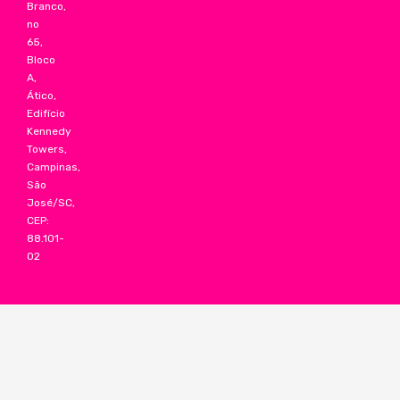
Branco,
no
65,
Bloco
A,
Ático,
Edifício
Kennedy
Towers,
Campinas,
São
José/SC,
CEP:
88.101-
02