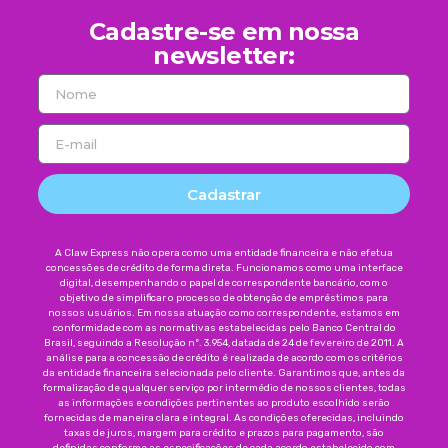
Cadastre-se em nossa
newsletter:
Cadastrar
A Claw Express não opera como uma entidade financeira e não efetua
concessões de crédito de forma direta. Funcionamos como uma interface
digital, desempenhando o papel de correspondente bancário, com o
objetivo de simplificar o processo de obtenção de empréstimos para
nossos usuários. Em nossa atuação como correspondente, estamos em
conformidade com as normativas estabelecidas pelo Banco Central do
Brasil, seguindo a Resolução nº. 3.954, datada de 24 de fevereiro de 2011. A
análise para a concessão de crédito é realizada de acordo com os critérios
da entidade financeira selecionada pelo cliente. Garantimos que, antes da
formalização de qualquer serviço por intermédio de nossos clientes, todas
as informações e condições pertinentes ao produto escolhido serão
fornecidas de maneira clara e integral. As condições oferecidas, incluindo
taxas de juros, margem para crédito e prazos para pagamento, são