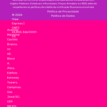
definidas conforme as especificações de cada acordo estabelecido com
órgãos Federais, Estaduais e Municipais, Forças Armadas e o INSS, além de
respeitarem as políticas de crédito da instituição financeira envolvida.
Política de Privacidade
©
2026
Política de Dados
Claw
Express
|
CNPJ
Avenida
26.845.366/0001-
Marechal
55
Castelo
Branco,
no
65,
Bloco
A,
Ático,
Edifício
Kennedy
Towers,
Campinas,
São
José/SC,
CEP:
88.101-