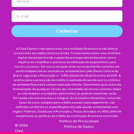
Cadastrar
A Claw Express não opera como uma entidade financeira e não efetua
concessões de crédito de forma direta. Funcionamos como uma interface
digital, desempenhando o papel de correspondente bancário, com o
objetivo de simplificar o processo de obtenção de empréstimos para
nossos usuários. Em nossa atuação como correspondente, estamos em
conformidade com as normativas estabelecidas pelo Banco Central do
Brasil, seguindo a Resolução nº. 3.954, datada de 24 de fevereiro de 2011. A
análise para a concessão de crédito é realizada de acordo com os critérios
da entidade financeira selecionada pelo cliente. Garantimos que, antes da
formalização de qualquer serviço por intermédio de nossos clientes, todas
as informações e condições pertinentes ao produto escolhido serão
fornecidas de maneira clara e integral. As condições oferecidas, incluindo
taxas de juros, margem para crédito e prazos para pagamento, são
definidas conforme as especificações de cada acordo estabelecido com
órgãos Federais, Estaduais e Municipais, Forças Armadas e o INSS, além de
respeitarem as políticas de crédito da instituição financeira envolvida.
Política de Privacidade
©
2026
Política de Dados
Claw