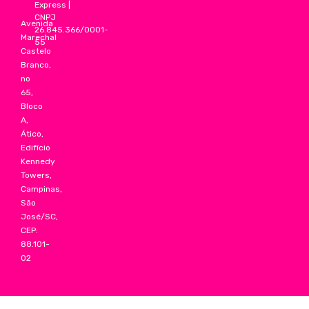
Express
|
CNPJ
Avenida
26.845.366/0001-
Marechal
55
Castelo
Branco,
no
65,
Bloco
A,
Ático,
Edifício
Kennedy
Towers,
Campinas,
São
José/SC,
CEP:
88.101-
02