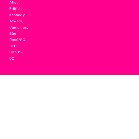
Ático,
Edifício
Kennedy
Towers,
Campinas,
São
José/SC,
CEP:
88.101-
02