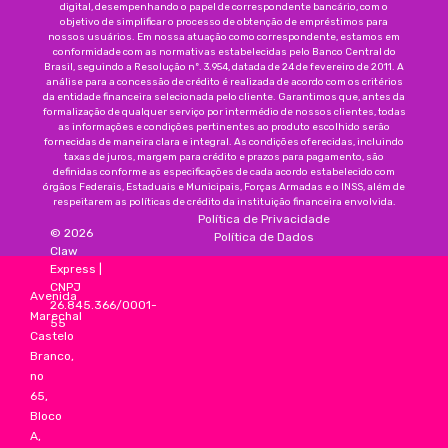
digital, desempenhando o papel de correspondente bancário, com o
objetivo de simplificar o processo de obtenção de empréstimos para
nossos usuários. Em nossa atuação como correspondente, estamos em
conformidade com as normativas estabelecidas pelo Banco Central do
Brasil, seguindo a Resolução nº. 3.954, datada de 24 de fevereiro de 2011. A
análise para a concessão de crédito é realizada de acordo com os critérios
da entidade financeira selecionada pelo cliente. Garantimos que, antes da
formalização de qualquer serviço por intermédio de nossos clientes, todas
as informações e condições pertinentes ao produto escolhido serão
fornecidas de maneira clara e integral. As condições oferecidas, incluindo
taxas de juros, margem para crédito e prazos para pagamento, são
definidas conforme as especificações de cada acordo estabelecido com
órgãos Federais, Estaduais e Municipais, Forças Armadas e o INSS, além de
respeitarem as políticas de crédito da instituição financeira envolvida.
Política de Privacidade
©
2026
Política de Dados
Claw
Express
|
CNPJ
Avenida
26.845.366/0001-
Marechal
55
Castelo
Branco,
no
65,
Bloco
A,