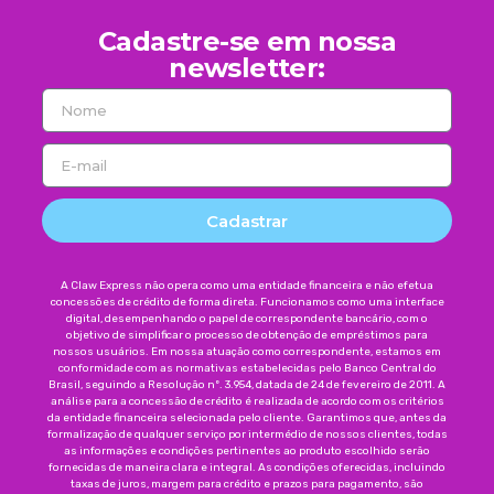
Cadastre-se em nossa
newsletter:
Cadastrar
A Claw Express não opera como uma entidade financeira e não efetua
concessões de crédito de forma direta. Funcionamos como uma interface
digital, desempenhando o papel de correspondente bancário, com o
objetivo de simplificar o processo de obtenção de empréstimos para
nossos usuários. Em nossa atuação como correspondente, estamos em
conformidade com as normativas estabelecidas pelo Banco Central do
Brasil, seguindo a Resolução nº. 3.954, datada de 24 de fevereiro de 2011. A
análise para a concessão de crédito é realizada de acordo com os critérios
da entidade financeira selecionada pelo cliente. Garantimos que, antes da
formalização de qualquer serviço por intermédio de nossos clientes, todas
as informações e condições pertinentes ao produto escolhido serão
fornecidas de maneira clara e integral. As condições oferecidas, incluindo
taxas de juros, margem para crédito e prazos para pagamento, são