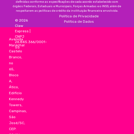
definidas conforme as especificações de cada acordo estabelecido com
órgãos Federais, Estaduais e Municipais, Forças Armadas e o INSS, além de
respeitarem as políticas de crédito da instituição financeira envolvida.
Política de Privacidade
©
2026
Política de Dados
Claw
Express
|
CNPJ
Avenida
26.845.366/0001-
Marechal
55
Castelo
Branco,
no
65,
Bloco
A,
Ático,
Edifício
Kennedy
Towers,
Campinas,
São
José/SC,
CEP: