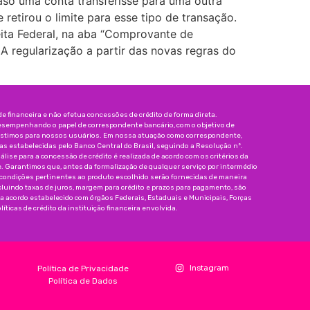
aso uma conta transferisse para uma outra
retirou o limite para esse tipo de transação.
ceita Federal, na aba “Comprovante de
A regularização a partir das novas regras do
 financeira e não efetua concessões de crédito de forma direta.
esempenhando o papel de correspondente bancário, com o objetivo de
réstimos para nossos usuários. Em nossa atuação como correspondente,
 estabelecidas pelo Banco Central do Brasil, seguindo a Resolução nº.
nálise para a concessão de crédito é realizada de acordo com os critérios da
e. Garantimos que, antes da formalização de qualquer serviço por intermédio
 condições pertinentes ao produto escolhido serão fornecidas de maneira
incluindo taxas de juros, margem para crédito e prazos para pagamento, são
da acordo estabelecido com órgãos Federais, Estaduais e Municipais, Forças
íticas de crédito da instituição financeira envolvida.
Instagram
Política de Privacidade
Política de Dados