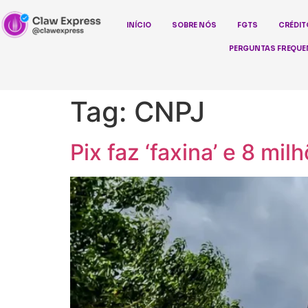
INÍCIO
SOBRE NÓS
FGTS
CRÉDIT
PERGUNTAS FREQUE
Tag:
CNPJ
Pix faz ‘faxina’ e 8 mi