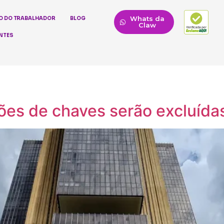
Whats da
O DO TRABALHADOR
BLOG
Claw
NTES
lhões de chaves serão excluídas