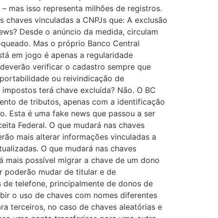
 mas isso representa milhões de registros.
s as chaves vinculadas a CNPJs que: A exclusão
news? Desde o anúncio da medida, circulam
oqueado. Mas o próprio Banco Central
stá em jogo é apenas a regularidade
 deverão verificar o cadastro sempre que
ortabilidade ou reivindicação de
e impostos terá chave excluída? Não. O BC
to de tributos, apenas com a identificação
ão. Esta é uma fake news que passou a ser
ceita Federal. O que mudará nas chaves
rão mais alterar informações vinculadas a
atualizadas. O que mudará nas chaves
erá mais possível migrar a chave de um dono
r poderão mudar de titular e de
 de telefone, principalmente de donos de
nibir o uso de chaves com nomes diferentes
a terceiros, no caso de chaves aleatórias e