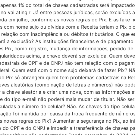
apenas 1% do total de chaves cadastradas será impactado –
ino vai atingir: Já entre pessoas jurídicas, serão excluída
nda em julho, conforme as novas regras do Pix. E as fake 
s com nome sujo ou dívidas com a Receita teriam o Pix bl
relação com inadimplência ou débitos tributários. O que e
ará a exclusão? As instituições financeiras e de pagamento
 Pix, como registro, mudança de informações, pedido de p
gularidades acima, a chave deverá ser excluída. Quem dev
adastrais de CPF e de CNPJ não tem relação com o pagamen
Federal. Quem está com o nome sujo deixará de fazer Pix? N
 do Pix só abrangem quem tem problemas cadastrais na Re
ves aleatórias (combinação de letras e números) não pode
ir a chave aleatória e criar uma nova, com as informações 
ave do tipo e-mail não poderá mais mudar de titular. Não s
uladas a número de celular? Não. As chaves do tipo celula
ração foi mantida por causa da troca frequente de números
das novas regras do Pix? Aumentar a segurança no Pix, ao i
 do CPF e do CNPJ e impedir a transferência de chaves par