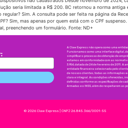
 dispositivos não cadastrados Desde novembro de 2024, c
ução seria limitada a R$ 200. BC retornou a norma antiga e 
ão regular? Sim. A consulta pode ser feita na página da Re
o CPF? Sim, mas apenas por quem está com o CPF suspenso. 
ral, preenchendo um formulário. Fonte: ND+
A Claw Express não opera como uma entidade
Funcionamos como uma interface digital, d
:
simplificar o processo de obtenção de emp
estamos em conformidade com as normativas
3.954, datada de 24 de fevereiro de 2011. A a
entidade financeira selecionada pelo client
de nossos clientes, todas as informações e
clara e integral. As condições oferecidas, 
definidas conforme as especificações de ca
Armadas e o INSS, além de respeitarem as pol
©
2026
Claw Express
|
CNPJ 26.845.366/0001-55