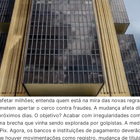
etar milhões; entenda quem está na mira das novas regras d
metem apertar o cerco contra fraudes. A mudança afeta d
próximos dias. O objetivo? Acabar com irregularidades co
ma brecha que vinha sendo explorada por golpistas. A medi
Pix. Agora, os bancos e instituições de pagamento deverão
ue houver movimentações como registro, mudança de titul