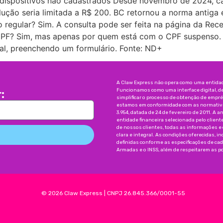
 dispositivos não cadastrados Desde novembro de 2024, c
ução seria limitada a R$ 200. BC retornou a norma antiga e 
ão regular? Sim. A consulta pode ser feita na página da Re
o CPF? Sim, mas apenas por quem está com o CPF suspenso. 
ral, preenchendo um formulário. Fonte: ND+
A Claw Express não opera como uma entidade
Funcionamos como uma interface digital, d
:
simplificar o processo de obtenção de emp
estamos em conformidade com as normativas
3.954, datada de 24 de fevereiro de 2011. A a
entidade financeira selecionada pelo client
de nossos clientes, todas as informações e
clara e integral. As condições oferecidas, 
definidas conforme as especificações de ca
Armadas e o INSS, além de respeitarem as pol
©
2026
Claw Express
|
CNPJ 26.845.366/0001-55