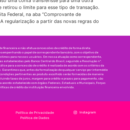
aso uma conta transferisse para uma outra
retirou o limite para esse tipo de transação.
ceita Federal, na aba “Comprovante de
A regularização a partir das novas regras do
 financeira e não efetua concessões de crédito de forma direta.
esempenhando o papel de correspondente bancário, com o objetivo de
réstimos para nossos usuários. Em nossa atuação como correspondente,
 estabelecidas pelo Banco Central do Brasil, seguindo a Resolução nº.
nálise para a concessão de crédito é realizada de acordo com os critérios da
e. Garantimos que, antes da formalização de qualquer serviço por intermédio
 condições pertinentes ao produto escolhido serão fornecidas de maneira
incluindo taxas de juros, margem para crédito e prazos para pagamento, são
da acordo estabelecido com órgãos Federais, Estaduais e Municipais, Forças
íticas de crédito da instituição financeira envolvida.
Instagram
Política de Privacidade
Política de Dados