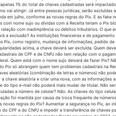
apenas 1% do total de chaves cadastradas será impactado –
ino vai atingir: Já entre pessoas jurídicas, serão excluída
nda em julho, conforme as novas regras do Pix. E as fake 
s com nome sujo ou dívidas com a Receita teriam o Pix bl
relação com inadimplência ou débitos tributários. O que e
ará a exclusão? As instituições financeiras e de pagamento
 Pix, como registro, mudança de informações, pedido de p
gularidades acima, a chave deverá ser excluída. Quem dev
adastrais de CPF e de CNPJ não tem relação com o pagamen
Federal. Quem está com o nome sujo deixará de fazer Pix? N
 do Pix só abrangem quem tem problemas cadastrais na Re
ves aleatórias (combinação de letras e números) não pode
ir a chave aleatória e criar uma nova, com as informações 
ave do tipo e-mail não poderá mais mudar de titular. Não s
uladas a número de celular? Não. As chaves do tipo celula
ração foi mantida por causa da troca frequente de números
das novas regras do Pix? Aumentar a segurança no Pix, ao i
 do CPF e do CNPJ e impedir a transferência de chaves par