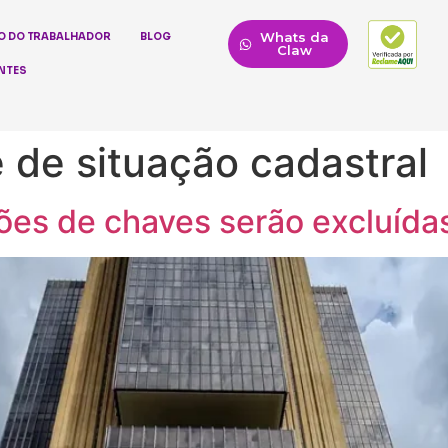
Whats da
O DO TRABALHADOR
BLOG
Claw
NTES
de situação cadastral
lhões de chaves serão excluídas