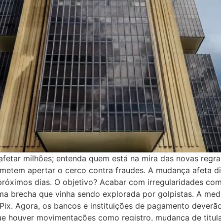
etar milhões; entenda quem está na mira das novas regras d
metem apertar o cerco contra fraudes. A mudança afeta d
próximos dias. O objetivo? Acabar com irregularidades co
ma brecha que vinha sendo explorada por golpistas. A medi
Pix. Agora, os bancos e instituições de pagamento deverão
ue houver movimentações como registro, mudança de titul