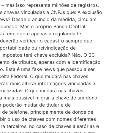
 mas isso representa milhões de registros.
s as chaves vinculadas a CNPJs que: A exclusão
news? Desde o anúncio da medida, circulam
oqueado. Mas o próprio Banco Central
stá em jogo é apenas a regularidade
 deverão verificar o cadastro sempre que
ortabilidade ou reivindicação de
e impostos terá chave excluída? Não. O BC
to de tributos, apenas com a identificação
ão. Esta é uma fake news que passou a ser
ceita Federal. O que mudará nas chaves
rão mais alterar informações vinculadas a
atualizadas. O que mudará nas chaves
erá mais possível migrar a chave de um dono
r poderão mudar de titular e de
 de telefone, principalmente de donos de
nibir o uso de chaves com nomes diferentes
a terceiros, no caso de chaves aleatórias e