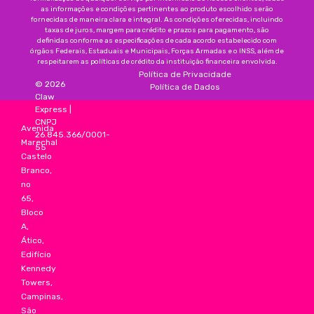
as informações e condições pertinentes ao produto escolhido serão
fornecidas de maneira clara e integral. As condições oferecidas, incluindo
taxas de juros, margem para crédito e prazos para pagamento, são
definidas conforme as especificações de cada acordo estabelecido com
órgãos Federais, Estaduais e Municipais, Forças Armadas e o INSS, além de
respeitarem as políticas de crédito da instituição financeira envolvida.
Política de Privacidade
©
2026
Política de Dados
Claw
Express
|
CNPJ
Avenida
26.845.366/0001-
Marechal
55
Castelo
Branco,
no
65,
Bloco
A,
Ático,
Edifício
Kennedy
Towers,
Campinas,
São