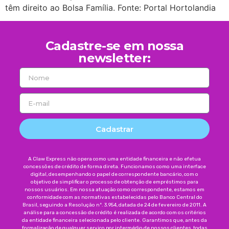
têm direito ao Bolsa Família. Fonte: Portal Hortolandia
Cadastre-se em nossa
newsletter:
Cadastrar
A Claw Express não opera como uma entidade financeira e não efetua
concessões de crédito de forma direta. Funcionamos como uma interface
digital, desempenhando o papel de correspondente bancário, com o
objetivo de simplificar o processo de obtenção de empréstimos para
nossos usuários. Em nossa atuação como correspondente, estamos em
conformidade com as normativas estabelecidas pelo Banco Central do
Brasil, seguindo a Resolução nº. 3.954, datada de 24 de fevereiro de 2011. A
análise para a concessão de crédito é realizada de acordo com os critérios
da entidade financeira selecionada pelo cliente. Garantimos que, antes da
formalização de qualquer serviço por intermédio de nossos clientes, todas