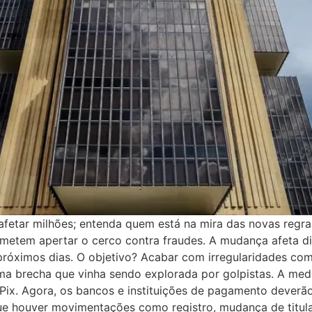
etar milhões; entenda quem está na mira das novas regras d
metem apertar o cerco contra fraudes. A mudança afeta d
próximos dias. O objetivo? Acabar com irregularidades co
ma brecha que vinha sendo explorada por golpistas. A medi
Pix. Agora, os bancos e instituições de pagamento deverão
ue houver movimentações como registro, mudança de titul