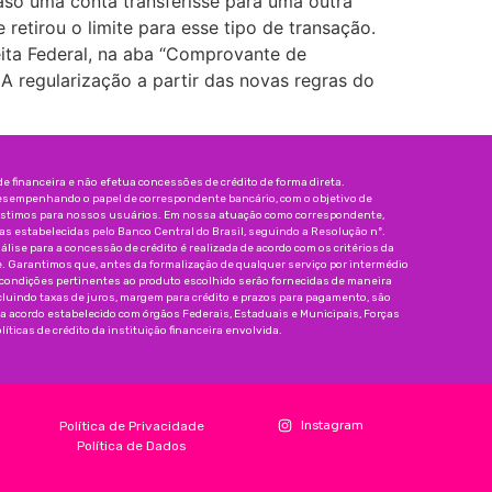
aso uma conta transferisse para uma outra
retirou o limite para esse tipo de transação.
ceita Federal, na aba “Comprovante de
A regularização a partir das novas regras do
 financeira e não efetua concessões de crédito de forma direta.
esempenhando o papel de correspondente bancário, com o objetivo de
réstimos para nossos usuários. Em nossa atuação como correspondente,
 estabelecidas pelo Banco Central do Brasil, seguindo a Resolução nº.
nálise para a concessão de crédito é realizada de acordo com os critérios da
e. Garantimos que, antes da formalização de qualquer serviço por intermédio
 condições pertinentes ao produto escolhido serão fornecidas de maneira
incluindo taxas de juros, margem para crédito e prazos para pagamento, são
da acordo estabelecido com órgãos Federais, Estaduais e Municipais, Forças
íticas de crédito da instituição financeira envolvida.
Instagram
Política de Privacidade
Política de Dados