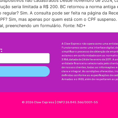
 dispositivos não cadastrados Desde novembro de 2024, c
ução seria limitada a R$ 200. BC retornou a norma antiga e 
ão regular? Sim. A consulta pode ser feita na página da Re
o CPF? Sim, mas apenas por quem está com o CPF suspenso. 
ral, preenchendo um formulário. Fonte: ND+
A Claw Express não opera como uma entidade
Funcionamos como uma interface digital, d
:
simplificar o processo de obtenção de emp
estamos em conformidade com as normativas
3.954, datada de 24 de fevereiro de 2011. A a
entidade financeira selecionada pelo client
de nossos clientes, todas as informações e
clara e integral. As condições oferecidas, 
definidas conforme as especificações de ca
Armadas e o INSS, além de respeitarem as pol
©
2026
Claw Express
|
CNPJ 26.845.366/0001-55