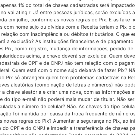
apenas 1% do total de chaves cadastradas será impactado –
ino vai atingir: Já entre pessoas jurídicas, serão excluída
nda em julho, conforme as novas regras do Pix. E as fake 
s com nome sujo ou dívidas com a Receita teriam o Pix bl
relação com inadimplência ou débitos tributários. O que e
ará a exclusão? As instituições financeiras e de pagamento
 Pix, como registro, mudança de informações, pedido de p
gularidades acima, a chave deverá ser excluída. Quem dev
adastrais de CPF e de CNPJ não tem relação com o pagamen
Federal. Quem está com o nome sujo deixará de fazer Pix? N
 do Pix só abrangem quem tem problemas cadastrais na Re
ves aleatórias (combinação de letras e números) não pode
ir a chave aleatória e criar uma nova, com as informações 
ave do tipo e-mail não poderá mais mudar de titular. Não s
uladas a número de celular? Não. As chaves do tipo celula
ração foi mantida por causa da troca frequente de números
das novas regras do Pix? Aumentar a segurança no Pix, ao i
 do CPF e do CNPJ e impedir a transferência de chaves par