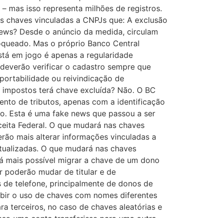
 mas isso representa milhões de registros.
s as chaves vinculadas a CNPJs que: A exclusão
news? Desde o anúncio da medida, circulam
oqueado. Mas o próprio Banco Central
stá em jogo é apenas a regularidade
 deverão verificar o cadastro sempre que
ortabilidade ou reivindicação de
e impostos terá chave excluída? Não. O BC
to de tributos, apenas com a identificação
ão. Esta é uma fake news que passou a ser
ceita Federal. O que mudará nas chaves
rão mais alterar informações vinculadas a
atualizadas. O que mudará nas chaves
erá mais possível migrar a chave de um dono
r poderão mudar de titular e de
 de telefone, principalmente de donos de
nibir o uso de chaves com nomes diferentes
a terceiros, no caso de chaves aleatórias e