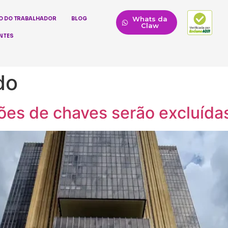
Whats da
O DO TRABALHADOR
BLOG
Claw
NTES
do
lhões de chaves serão excluídas