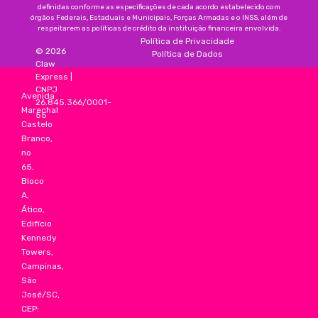
definidas conforme as especificações de cada acordo estabelecido com
órgãos Federais, Estaduais e Municipais, Forças Armadas e o INSS, além de
respeitarem as políticas de crédito da instituição financeira envolvida.
Política de Privacidade
©
2026
Política de Dados
Claw
Express
|
CNPJ
Avenida
26.845.366/0001-
Marechal
55
Castelo
Branco,
no
65,
Bloco
A,
Ático,
Edifício
Kennedy
Towers,
Campinas,
São
José/SC,
CEP: