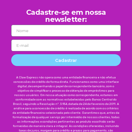
Cadastre-se em nossa
newsletter:
Cadastrar
A Claw Express não opera como uma entidade financeira e não efetua
concessões de crédito de forma direta. Funcionamos como uma interface
digital, desempenhando o papel de correspondente bancário, com o
objetivo de simplificar o processo de obtenção de empréstimos para
nossos usuários. Em nossa atuação como correspondente, estamos em
conformidade com as normativas estabelecidas pelo Banco Central do
Brasil, seguindo a Resolução nº. 3.954, datada de 24 de fevereiro de 2011. A
análise para a concessão de crédito é realizada de acordo com os critérios
da entidade financeira selecionada pelo cliente. Garantimos que, antes da
formalização de qualquer serviço por intermédio de nossos clientes, todas
as informações e condições pertinentes ao produto escolhido serão
fornecidas de maneira clara e integral. As condições oferecidas, incluindo
taxas de juros, margem para crédito e prazos para pagamento, são