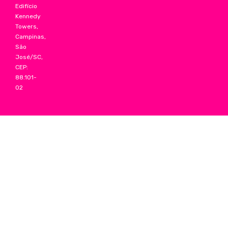
Edifício
Kennedy
Towers,
Campinas,
São
José/SC,
CEP:
88.101-
02