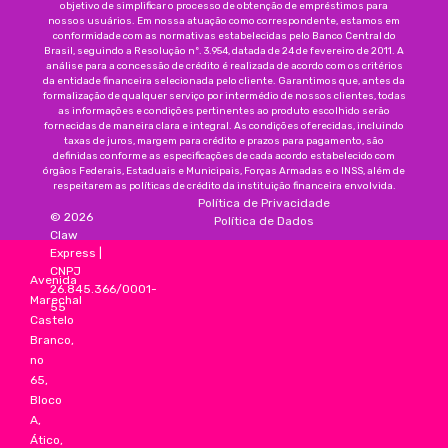
objetivo de simplificar o processo de obtenção de empréstimos para
nossos usuários. Em nossa atuação como correspondente, estamos em
conformidade com as normativas estabelecidas pelo Banco Central do
Brasil, seguindo a Resolução nº. 3.954, datada de 24 de fevereiro de 2011. A
análise para a concessão de crédito é realizada de acordo com os critérios
da entidade financeira selecionada pelo cliente. Garantimos que, antes da
formalização de qualquer serviço por intermédio de nossos clientes, todas
as informações e condições pertinentes ao produto escolhido serão
fornecidas de maneira clara e integral. As condições oferecidas, incluindo
taxas de juros, margem para crédito e prazos para pagamento, são
definidas conforme as especificações de cada acordo estabelecido com
órgãos Federais, Estaduais e Municipais, Forças Armadas e o INSS, além de
respeitarem as políticas de crédito da instituição financeira envolvida.
Política de Privacidade
©
2026
Política de Dados
Claw
Express
|
CNPJ
Avenida
26.845.366/0001-
Marechal
55
Castelo
Branco,
no
65,
Bloco
A,
Ático,