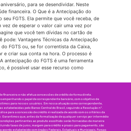
niversário, para se desendividar. Neste
úde financeira. O Que é a Antecipação do
o seu FGTS. Ela permite que você receba, de
 vez de esperar o valor cair uma vez por
magine que você tem dívidas no cartão de
cê pode: Vantagens Técnicas da Antecipação
o FGTS ou, se for correntista da Caixa,
r e criar sua conta na hora. O processo é
ão A antecipação do FGTS é uma ferramenta
o, é possível usar esse recurso como
 financeira e não efetua concessões de crédito de forma direta.
esempenhando o papel de correspondente bancário, com o objetivo de
réstimos para nossos usuários. Em nossa atuação como correspondente,
 estabelecidas pelo Banco Central do Brasil, seguindo a Resolução nº.
nálise para a concessão de crédito é realizada de acordo com os critérios da
e. Garantimos que, antes da formalização de qualquer serviço por intermédio
 condições pertinentes ao produto escolhido serão fornecidas de maneira
incluindo taxas de juros, margem para crédito e prazos para pagamento, são
da acordo estabelecido com órgãos Federais, Estaduais e Municipais, Forças