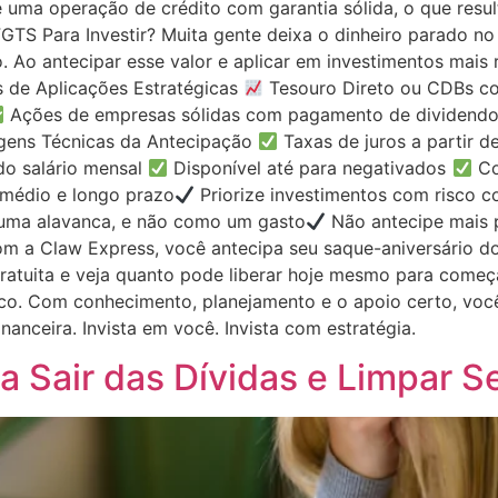
e uma operação de crédito com garantia sólida, o que resu
GTS Para Investir? Muita gente deixa o dinheiro parado 
ão. Ao antecipar esse valor e aplicar em investimentos mais 
s de Aplicações Estratégicas
Tesouro Direto ou CDBs co
Ações de empresas sólidas com pagamento de dividend
agens Técnicas da Antecipação
Taxas de juros a partir 
o salário mensal
Disponível até para negativados
Co
 médio e longo prazo
Priorize investimentos com risco co
uma alavanca, e não como um gasto
Não antecipe mais 
m a Claw Express, você antecipa seu saque-aniversário d
atuita e veja quanto pode liberar hoje mesmo para começar
co. Com conhecimento, planejamento e o apoio certo, voc
anceira. Invista em você. Invista com estratégia.
 Sair das Dívidas e Limpar 