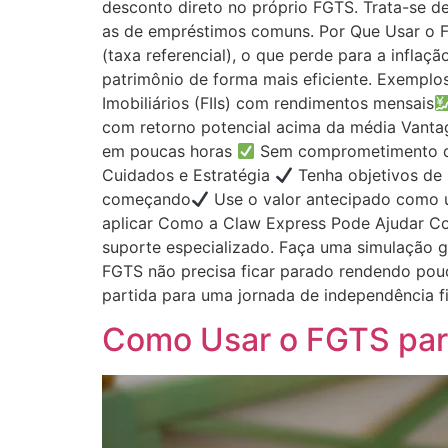
desconto direto no próprio FGTS. Trata-se d
as de empréstimos comuns. Por Que Usar o F
(taxa referencial), o que perde para a inflaç
patrimônio de forma mais eficiente. Exemplo
Imobiliários (FIIs) com rendimentos mensais
com retorno potencial acima da média Vant
em poucas horas
Sem comprometimento d
Cuidados e Estratégia
Tenha objetivos de
começando
Use o valor antecipado como 
aplicar Como a Claw Express Pode Ajudar Co
suporte especializado. Faça uma simulação gr
FGTS não precisa ficar parado rendendo pou
partida para uma jornada de independência fin
Como Usar o FGTS para