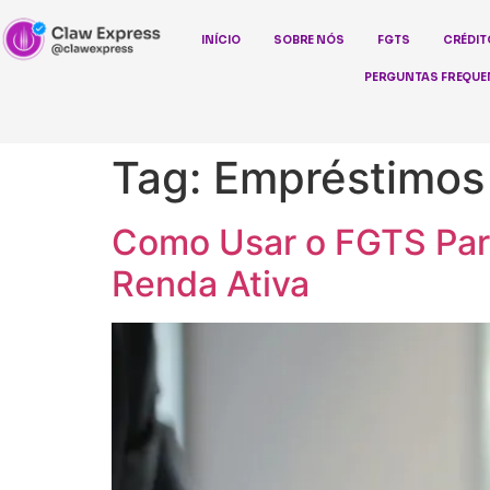
INÍCIO
SOBRE NÓS
FGTS
CRÉDIT
PERGUNTAS FREQUE
Tag:
Empréstimos
Como Usar o FGTS Par
Renda Ativa