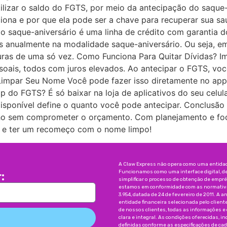
lizar o saldo do FGTS, por meio da antecipação do saque-a
iona e por que ela pode ser a chave para recuperar sua sa
 saque-aniversário é uma linha de crédito com garantia d
s anualmente na modalidade saque-aniversário. Ou seja, em
turas de uma só vez. Como Funciona Para Quitar Dívidas? I
soais, todos com juros elevados. Ao antecipar o FGTS, vo
impar Seu Nome Você pode fazer isso diretamente no app d
 do FGTS? É só baixar na loja de aplicativos do seu celula
r disponível define o quanto você pode antecipar. Conclus
lho sem comprometer o orçamento. Com planejamento e foc
ra e ter um recomeço com o nome limpo!
A Claw Express não opera como uma entidade
Funcionamos como uma interface digital, d
:
simplificar o processo de obtenção de emp
estamos em conformidade com as normativas
3.954, datada de 24 de fevereiro de 2011. A a
entidade financeira selecionada pelo client
de nossos clientes, todas as informações e
clara e integral. As condições oferecidas, 
definidas conforme as especificações de ca