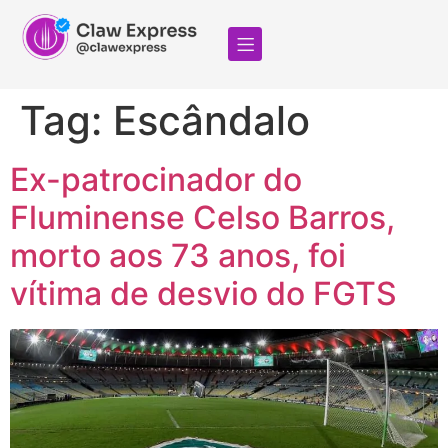
Tag:
Escândalo
Ex-patrocinador do
Fluminense Celso Barros,
morto aos 73 anos, foi
vítima de desvio do FGTS