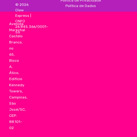
Política de Privacidade
©
2026
Política de Dados
Claw
Express
|
CNPJ
Avenida
26.845.366/0001-
Marechal
55
Castelo
Branco,
no
65,
Bloco
A,
Ático,
Edifício
Kennedy
Towers,
Campinas,
São
José/SC,
CEP:
88.101-
02