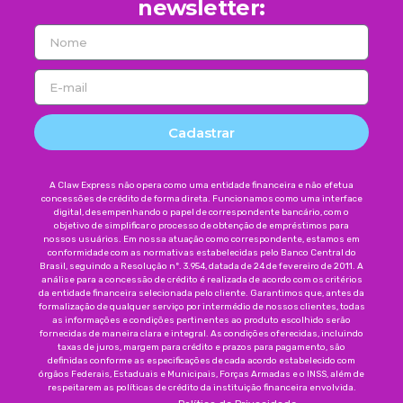
newsletter:
Cadastrar
A Claw Express não opera como uma entidade financeira e não efetua
concessões de crédito de forma direta. Funcionamos como uma interface
digital, desempenhando o papel de correspondente bancário, com o
objetivo de simplificar o processo de obtenção de empréstimos para
nossos usuários. Em nossa atuação como correspondente, estamos em
conformidade com as normativas estabelecidas pelo Banco Central do
Brasil, seguindo a Resolução nº. 3.954, datada de 24 de fevereiro de 2011. A
análise para a concessão de crédito é realizada de acordo com os critérios
da entidade financeira selecionada pelo cliente. Garantimos que, antes da
formalização de qualquer serviço por intermédio de nossos clientes, todas
as informações e condições pertinentes ao produto escolhido serão
fornecidas de maneira clara e integral. As condições oferecidas, incluindo
taxas de juros, margem para crédito e prazos para pagamento, são
definidas conforme as especificações de cada acordo estabelecido com
órgãos Federais, Estaduais e Municipais, Forças Armadas e o INSS, além de
respeitarem as políticas de crédito da instituição financeira envolvida.