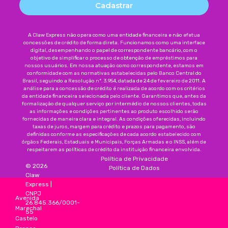
Cadastrar
A Claw Express não opera como uma entidade financeira e não efetua
concessões de crédito de forma direta. Funcionamos como uma interface
digital, desempenhando o papel de correspondente bancário, com o
objetivo de simplificar o processo de obtenção de empréstimos para
nossos usuários. Em nossa atuação como correspondente, estamos em
conformidade com as normativas estabelecidas pelo Banco Central do
Brasil, seguindo a Resolução nº. 3.954, datada de 24 de fevereiro de 2011. A
análise para a concessão de crédito é realizada de acordo com os critérios
da entidade financeira selecionada pelo cliente. Garantimos que, antes da
formalização de qualquer serviço por intermédio de nossos clientes, todas
as informações e condições pertinentes ao produto escolhido serão
fornecidas de maneira clara e integral. As condições oferecidas, incluindo
taxas de juros, margem para crédito e prazos para pagamento, são
definidas conforme as especificações de cada acordo estabelecido com
órgãos Federais, Estaduais e Municipais, Forças Armadas e o INSS, além de
respeitarem as políticas de crédito da instituição financeira envolvida.
Política de Privacidade
©
2026
Política de Dados
Claw
Express
|
CNPJ
Avenida
26.845.366/0001-
Marechal
55
Castelo