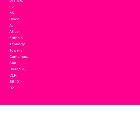
Branco,
no
65,
Bloco
A,
Ático,
Edifício
Kennedy
Towers,
Campinas,
São
José/SC,
CEP:
88.101-
02