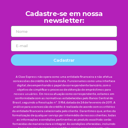
Cadastre-se em nossa
newsletter:
Cadastrar
A Claw Express não opera como uma entidade financeira e não efetua
concessões de crédito de forma direta. Funcionamos como uma interface
digital, desempenhando o papel de correspondente bancário, com o
objetivo de simplificar o processo de obtenção de empréstimos para
nossos usuários. Em nossa atuação como correspondente, estamos em
conformidade com as normativas estabelecidas pelo Banco Central do
Brasil, seguindo a Resolução nº. 3.954, datada de 24 de fevereiro de 2011. A
análise para a concessão de crédito é realizada de acordo com os critérios
da entidade financeira selecionada pelo cliente. Garantimos que, antes da
formalização de qualquer serviço por intermédio de nossos clientes, todas
as informações e condições pertinentes ao produto escolhido serão
fornecidas de maneira clara e integral. As condições oferecidas, incluindo