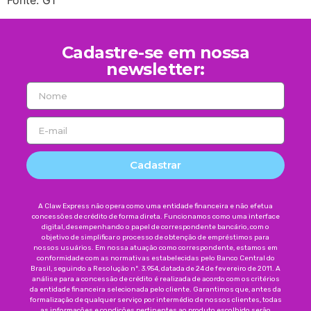
Fonte: G1
Cadastre-se em nossa
newsletter:
Cadastrar
A Claw Express não opera como uma entidade financeira e não efetua
concessões de crédito de forma direta. Funcionamos como uma interface
digital, desempenhando o papel de correspondente bancário, com o
objetivo de simplificar o processo de obtenção de empréstimos para
nossos usuários. Em nossa atuação como correspondente, estamos em
conformidade com as normativas estabelecidas pelo Banco Central do
Brasil, seguindo a Resolução nº. 3.954, datada de 24 de fevereiro de 2011. A
análise para a concessão de crédito é realizada de acordo com os critérios
da entidade financeira selecionada pelo cliente. Garantimos que, antes da
formalização de qualquer serviço por intermédio de nossos clientes, todas
as informações e condições pertinentes ao produto escolhido serão