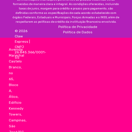
fornecidas de maneira clara e integral. As condições oferecidas, incluindo
taxas de juros, margem para crédito e prazos para pagamento, são
definidas conforme as especificações de cada acordo estabelecido com
órgãos Federais, Estaduais e Municipais, Forças Armadas e o INSS, além de
respeitarem as políticas de crédito da instituição financeira envolvida.
Política de Privacidade
©
2026
Política de Dados
Claw
Express
|
CNPJ
Avenida
26.845.366/0001-
Marechal
55
Castelo
Branco,
no
65,
Bloco
A,
Ático,
Edifício
Kennedy
Towers,
Campinas,
São
José/SC,