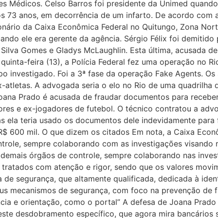
es Médicos. Celso Barros foi presidente da Unimed quando
os 73 anos, em decorrência de um infarto. De acordo com 
onário da Caixa Econômica Federal no Quitungo, Zona Norte,
ando ele era gerente da agência. Sérgio Félix foi demitido
a Silva Gomes e Gladys McLaughlin. Esta última, acusada 
quinta-feira (13), a Polícia Federal fez uma operação no 
po investigado. Foi a 3ª fase da operação Fake Agents. Os
ex-atletas. A advogada seria o elo no Rio de uma quadrilh
ana Prado é acusada de fraudar documentos para receber
dores e ex-jogadores de futebol. O técnico contratou a ad
Mas ela teria usado os documentos dele indevidamente para
R$ 600 mil. O que dizem os citados Em nota, a Caixa Econ
trole, sempre colaborando com as investigações visando re
e demais órgãos de controle, sempre colaborando nas inves
ão tratados com atenção e rigor, sendo que os valores mov
de segurança, que altamente qualificada, dedicada à ident
us mecanismos de segurança, com foco na prevenção de fr
ncia e orientação, como o portal” A defesa de Joana Prado 
neste desdobramento específico, que agora mira bancários s