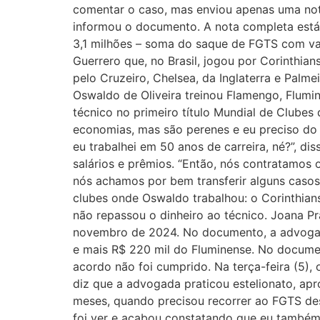
comentar o caso, mas enviou apenas uma nota
informou o documento. A nota completa está 
3,1 milhões – soma do saque de FGTS com va
Guerrero que, no Brasil, jogou por Corinthian
pelo Cruzeiro, Chelsea, da Inglaterra e Palme
Oswaldo de Oliveira treinou Flamengo, Flumi
técnico no primeiro título Mundial de Clubes 
economias, mas são perenes e eu preciso do m
eu trabalhei em 50 anos de carreira, né?”, 
salários e prêmios. “Então, nós contratamos 
nós achamos por bem transferir alguns casos j
clubes onde Oswaldo trabalhou: o Corinthian
não repassou o dinheiro ao técnico. Joana P
novembro de 2024. No documento, a advogada 
e mais R$ 220 mil do Fluminense. No docume
acordo não foi cumprido. Na terça-feira (5), 
diz que a advogada praticou estelionato, apr
meses, quando precisou recorrer ao FGTS de
foi ver e acabou constatando que eu também 