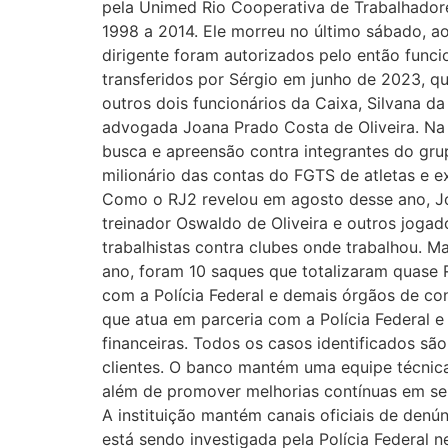
pela Unimed Rio Cooperativa de Trabalhador
1998 a 2014. Ele morreu no último sábado, a
dirigente foram autorizados pelo então funci
transferidos por Sérgio em junho de 2023, qu
outros dois funcionários da Caixa, Silvana d
advogada Joana Prado Costa de Oliveira. Na 
busca e apreensão contra integrantes do gru
milionário das contas do FGTS de atletas e 
Como o RJ2 revelou em agosto desse ano, Jo
treinador Oswaldo de Oliveira e outros joga
trabalhistas contra clubes onde trabalhou. 
ano, foram 10 saques que totalizaram quase 
com a Polícia Federal e demais órgãos de con
que atua em parceria com a Polícia Federal 
financeiras. Todos os casos identificados s
clientes. O banco mantém uma equipe técnica 
além de promover melhorias contínuas em se
A instituição mantém canais oficiais de denú
está sendo investigada pela Polícia Federal 