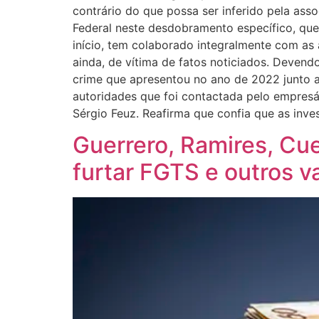
contrário do que possa ser inferido pela ass
Federal neste desdobramento específico, que
início, tem colaborado integralmente com a
ainda, de vítima de fatos noticiados. Devend
crime que apresentou no ano de 2022 junto a 
autoridades que foi contactada pelo empresá
Sérgio Feuz. Reafirma que confia que as inve
Guerrero, Ramires, Cu
furtar FGTS e outros v