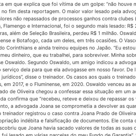
 em que explica que foi vítima de um golpe: “não houve má
no fim desta reportagem. O maior valor lesado pela advoga
lores não repassados de processos ganhos contra clubes (
s, Flamengo e Internacional, foi o segundo mais lesado: R$
iras, além de Seleção Brasileira, perdeu R$ 1 milhão. Oswa
nense e Botafogo, cada um deles, em três ocasiões. O Vas
do Corinthians e ainda treinou equipes no Japão. “Eu estou
eu dinheiro, que eu trabalhei, para sobreviver. Minha sob
disse Oswaldo. Segundo Oswaldo, um amigo indicou a advoga
o serviço dela para que ela advogasse em nosso favor. De l
urídicos”, disse o treinador. Os casos aos quais o treinador
s, em 2017, e o Fluminense, em 2020. Oswaldo venceu as 
rado de Oliveira chegou a confessar essa situação em um a
confirma que “recebeu, reteve e deixou de repassar os v
nto, a advogada Joana se comprometia a devolver as quan
o treinador registrou o caso contra Joana Prado de Oliveira
opriação indébita e falsificação de documentos. Ele conta 
scobriu que Joana havia sacado valores de todas as suas 
fui lesado em várias parcelas do meu Fundo de Garantia”.