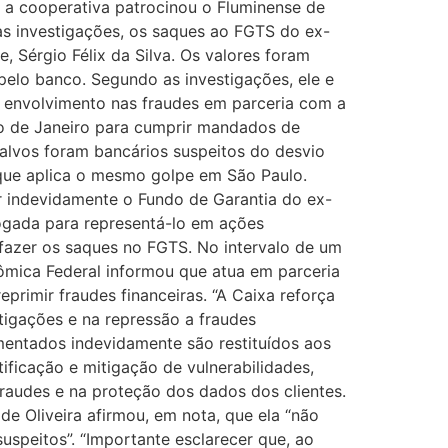
 a cooperativa patrocinou o Fluminense de
as investigações, os saques ao FGTS do ex-
 Sérgio Félix da Silva. Os valores foram
 pelo banco. Segundo as investigações, ele e
de envolvimento nas fraudes em parceria com a
Rio de Janeiro para cumprir mandados de
 alvos foram bancários suspeitos do desvio
a que aplica o mesmo golpe em São Paulo.
 indevidamente o Fundo de Garantia do ex-
vogada para representá-lo em ações
 fazer os saques no FGTS. No intervalo de um
ômica Federal informou que atua em parceria
primir fraudes financeiras. “A Caixa reforça
tigações e na repressão a fraudes
imentados indevidamente são restituídos aos
ificação e mitigação de vulnerabilidades,
audes e na proteção dos dados dos clientes.
de Oliveira afirmou, em nota, que ela “não
uspeitos”. “Importante esclarecer que, ao