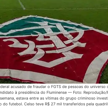
ederal acusado de fraudar o FGTS de pessoas do universo d
andidato à presidência do Fluminense — Foto: Reprodução/
emana, estava entre as vítimas do grupo criminoso invest
do futebol. Celso teve R$ 27 mil transferidos pela quadri