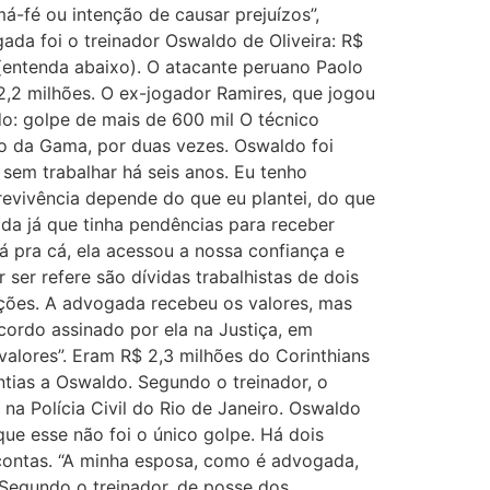
-fé ou intenção de causar prejuízos”,
da foi o treinador Oswaldo de Oliveira: R$
entenda abaixo). O atacante peruano Paolo
 2,2 milhões. O ex-jogador Ramires, que jogou
ldo: golpe de mais de 600 mil O técnico
co da Gama, por duas vezes. Oswaldo foi
 sem trabalhar há seis anos. Eu tenho
revivência depende do que eu plantei, do que
da já que tinha pendências para receber
á pra cá, ela acessou a nossa confiança e
 ser refere são dívidas trabalhistas de dois
ações. A advogada recebeu os valores, mas
cordo assinado por ela na Justiça, em
alores”. Eram R$ 2,3 milhões do Corinthians
tias a Oswaldo. Segundo o treinador, o
 na Polícia Civil do Rio de Janeiro. Oswaldo
que esse não foi o único golpe. Há dois
contas. “A minha esposa, como é advogada,
 Segundo o treinador, de posse dos