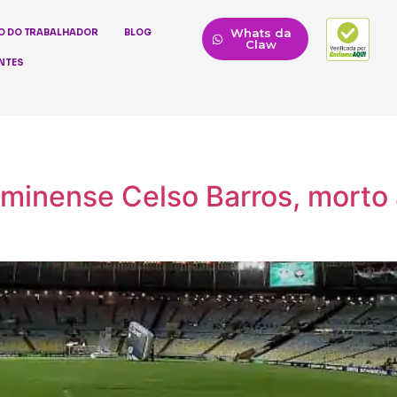
Whats da
O DO TRABALHADOR
BLOG
Claw
NTES
minense Celso Barros, morto a