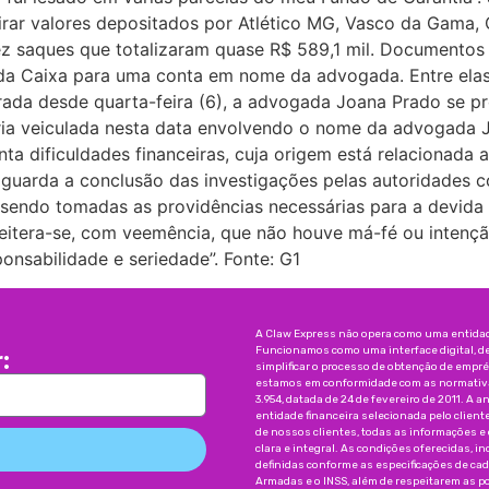
rar valores depositados por Atlético MG, Vasco da Gama, 
ez saques que totalizaram quase R$ 589,1 mil. Documentos
 da Caixa para uma conta em nome da advogada. Entre ela
urada desde quarta-feira (6), a advogada Joana Prado se p
atéria veiculada nesta data envolvendo o nome da advogada
ta dificuldades financeiras, cuja origem está relacionada 
 aguarda a conclusão das investigações pelas autoridades 
o sendo tomadas as providências necessárias para a devida
Reitera-se, com veemência, que não houve má-fé ou intençã
onsabilidade e seriedade”. Fonte: G1
A Claw Express não opera como uma entidade
Funcionamos como uma interface digital, d
:
simplificar o processo de obtenção de emp
estamos em conformidade com as normativas
3.954, datada de 24 de fevereiro de 2011. A a
entidade financeira selecionada pelo client
de nossos clientes, todas as informações e
clara e integral. As condições oferecidas, 
definidas conforme as especificações de ca
Armadas e o INSS, além de respeitarem as pol