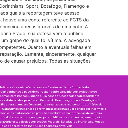
Corinthians, Sport, Botafogo, Flamengo e
 aos quais a reportagem teve acesso
s, houve uma conta referente ao FGTS do
ronunciou apenas através de uma nota. A
 Joana Prado, sua defesa vem a público
a um golpe do qual foi vítima. A advogada
competentes. Quanto a eventuais falhas em
 reparação. Lamenta, sinceramente, qualquer
o de causar prejuízos. Todas as situações
 financeira e não efetua concessões de crédito de forma direta.
esempenhando o papel de correspondente bancário, com o objetivo de
réstimos para nossos usuários. Em nossa atuação como correspondente,
 estabelecidas pelo Banco Central do Brasil, seguindo a Resolução nº.
nálise para a concessão de crédito é realizada de acordo com os critérios da
e. Garantimos que, antes da formalização de qualquer serviço por intermédio
 condições pertinentes ao produto escolhido serão fornecidas de maneira
incluindo taxas de juros, margem para crédito e prazos para pagamento, são
da acordo estabelecido com órgãos Federais, Estaduais e Municipais, Forças
íticas de crédito da instituição financeira envolvida.