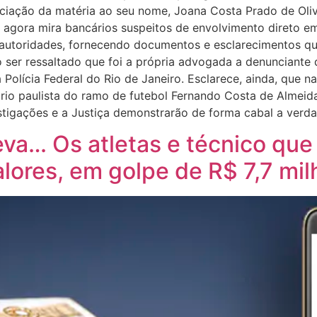
ociação da matéria ao seu nome, Joana Costa Prado de Oliv
 agora mira bancários suspeitos de envolvimento direto em
s autoridades, fornecendo documentos e esclarecimentos q
o ser ressaltado que foi a própria advogada a denunciante 
Polícia Federal do Rio de Janeiro. Esclarece, ainda, que 
rio paulista do ramo de futebol Fernando Costa de Almeid
stigações e a Justiça demonstrarão de forma cabal a verda
eva… Os atletas e técnico q
alores, em golpe de R$ 7,7 mi