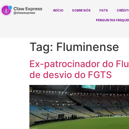
INÍCIO
SOBRE NÓS
FGTS
CRÉDIT
PERGUNTAS FREQUE
Tag:
Fluminense
Ex-patrocinador do Flu
de desvio do FGTS