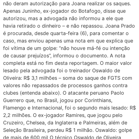
não deram autorização para Joana realizar os saques.
Apenas Juninho, ex-jogador do Botafogo, disse que
autorizou, mas a advogada não informou a ele que
havia retirado o dinheiro – e não repassou. Joana Prado
é procurada, desde quarta-feira (6), para comentar o
caso, mas enviou apenas uma nota em que explica que
foi vítima de um golpe: “não houve má-fé ou intenção
de causar prejuízos”, informou o documento. A nota
completa está no fim desta reportagem. O maior valor
lesado pela advogada foi o treinador Oswaldo de
Oliveira: R$ 3,1 milhões – soma do saque de FGTS com
valores não repassados de processos ganhos contra
clubes (entenda abaixo). O atacante peruano Paolo
Guerrero que, no Brasil, jogou por Corinthians,
Flamengo e Internacional, foi o segundo mais lesado: R$
2,2 milhões. O ex-jogador Ramires, que jogou pelo
Cruzeiro, Chelsea, da Inglaterra e Palmeiras, além de
Seleção Brasileira, perdeu R$ 1 milhão. Oswaldo: golpe
de mais de 600 mil O técnico Oswaldo de Oliveira