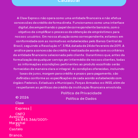
Cadastrar
A Claw Express não opera como uma entidade financeira e não efetua
concessões de crédito de forma direta. Funcionamos como uma interface
digital, desempenhando o papel de correspondente bancário, com o
objetivo de simplificar o processo de obtenção de empréstimos para
nossos usuários. Em nossa atuação como correspondente, estamos em
conformidade com as normativas estabelecidas pelo Banco Central do
Brasil, seguindo a Resolução nº. 3.954, datada de 24 de fevereiro de 2011. A
análise para a concessão de crédito é realizada de acordo com os critérios
da entidade financeira selecionada pelo cliente. Garantimos que, antes da
formalização de qualquer serviço por intermédio de nossos clientes, todas
as informações e condições pertinentes ao produto escolhido serão
fornecidas de maneira clara e integral. As condições oferecidas, incluindo
taxas de juros, margem para crédito e prazos para pagamento, são
definidas conforme as especificações de cada acordo estabelecido com
órgãos Federais, Estaduais e Municipais, Forças Armadas e o INSS, além de
respeitarem as políticas de crédito da instituição financeira envolvida.
Política de Privacidade
©
2026
Política de Dados
Claw
Express
|
CNPJ
Avenida
26.845.366/0001-
Marechal
55
Castelo
Branco,