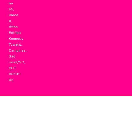
no
65,
Bloco
A,
Ático,
Edifício
Kennedy
Towers,
Campinas,
São
José/SC,
CEP:
88.101-
02