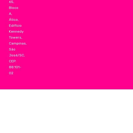
65,
Bloco
A,
Ático,
Edifício
Kennedy
Towers,
Campinas,
São
José/SC,
CEP:
88.101-
02