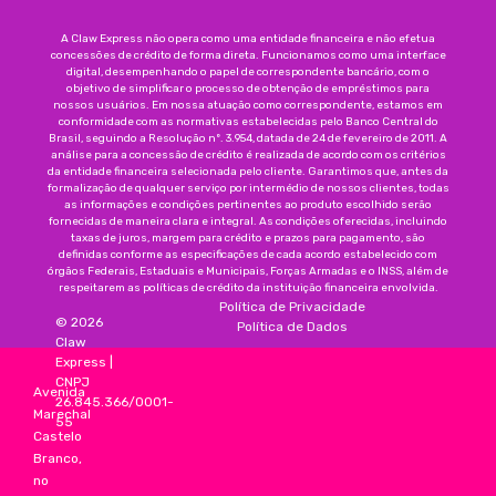
A Claw Express não opera como uma entidade financeira e não efetua
concessões de crédito de forma direta. Funcionamos como uma interface
digital, desempenhando o papel de correspondente bancário, com o
objetivo de simplificar o processo de obtenção de empréstimos para
nossos usuários. Em nossa atuação como correspondente, estamos em
conformidade com as normativas estabelecidas pelo Banco Central do
Brasil, seguindo a Resolução nº. 3.954, datada de 24 de fevereiro de 2011. A
análise para a concessão de crédito é realizada de acordo com os critérios
da entidade financeira selecionada pelo cliente. Garantimos que, antes da
formalização de qualquer serviço por intermédio de nossos clientes, todas
as informações e condições pertinentes ao produto escolhido serão
fornecidas de maneira clara e integral. As condições oferecidas, incluindo
taxas de juros, margem para crédito e prazos para pagamento, são
definidas conforme as especificações de cada acordo estabelecido com
órgãos Federais, Estaduais e Municipais, Forças Armadas e o INSS, além de
respeitarem as políticas de crédito da instituição financeira envolvida.
Política de Privacidade
©
2026
Política de Dados
Claw
Express
|
CNPJ
Avenida
26.845.366/0001-
Marechal
55
Castelo
Branco,
no