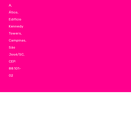
A,
Ático,
Edifício
Kennedy
Towers,
Campinas,
São
José/SC,
CEP:
88.101-
02