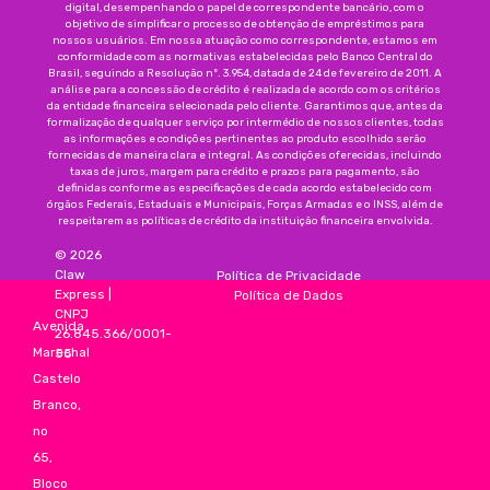
digital, desempenhando o papel de correspondente bancário, com o
objetivo de simplificar o processo de obtenção de empréstimos para
nossos usuários. Em nossa atuação como correspondente, estamos em
conformidade com as normativas estabelecidas pelo Banco Central do
Brasil, seguindo a Resolução nº. 3.954, datada de 24 de fevereiro de 2011. A
análise para a concessão de crédito é realizada de acordo com os critérios
da entidade financeira selecionada pelo cliente. Garantimos que, antes da
formalização de qualquer serviço por intermédio de nossos clientes, todas
as informações e condições pertinentes ao produto escolhido serão
fornecidas de maneira clara e integral. As condições oferecidas, incluindo
taxas de juros, margem para crédito e prazos para pagamento, são
definidas conforme as especificações de cada acordo estabelecido com
órgãos Federais, Estaduais e Municipais, Forças Armadas e o INSS, além de
respeitarem as políticas de crédito da instituição financeira envolvida.
©
2026
Claw
Política de Privacidade
Express
|
Política de Dados
CNPJ
Avenida
26.845.366/0001-
Marechal
55
Castelo
Branco,
no
65,
Bloco