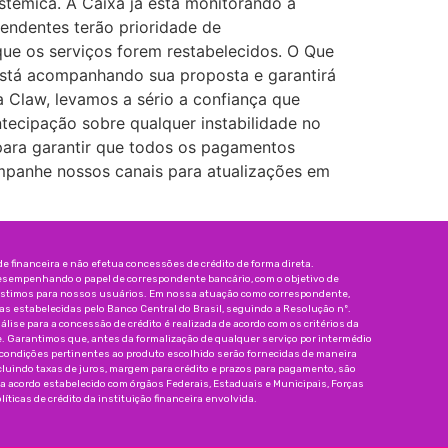
istêmica. A Caixa já está monitorando a
endentes terão prioridade de
ue os serviços forem restabelecidos. O Que
está acompanhando sua proposta e garantirá
 Claw, levamos a sério a confiança que
tecipação sobre qualquer instabilidade no
para garantir que todos os pagamentos
ompanhe nossos canais para atualizações em
 financeira e não efetua concessões de crédito de forma direta.
esempenhando o papel de correspondente bancário, com o objetivo de
réstimos para nossos usuários. Em nossa atuação como correspondente,
 estabelecidas pelo Banco Central do Brasil, seguindo a Resolução nº.
nálise para a concessão de crédito é realizada de acordo com os critérios da
e. Garantimos que, antes da formalização de qualquer serviço por intermédio
 condições pertinentes ao produto escolhido serão fornecidas de maneira
incluindo taxas de juros, margem para crédito e prazos para pagamento, são
da acordo estabelecido com órgãos Federais, Estaduais e Municipais, Forças
íticas de crédito da instituição financeira envolvida.