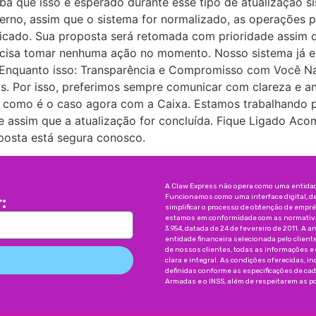
iba que isso é esperado durante esse tipo de atualização s
erno, assim que o sistema for normalizado, as operações p
icado. Sua proposta será retomada com prioridade assim q
recisa tomar nenhuma ação no momento. Nosso sistema já 
 Enquanto isso: Transparência e Compromisso com Você Na
s. Por isso, preferimos sempre comunicar com clareza e an
 como é o caso agora com a Caixa. Estamos trabalhando 
 assim que a atualização for concluída. Fique Ligado Ac
oposta está segura conosco.
A Claw Express não opera como uma entidade
Funcionamos como uma interface digital, d
:
simplificar o processo de obtenção de emp
estamos em conformidade com as normativas
3.954, datada de 24 de fevereiro de 2011. A a
entidade financeira selecionada pelo client
de nossos clientes, todas as informações e
clara e integral. As condições oferecidas, 
definidas conforme as especificações de ca
Armadas e o INSS, além de respeitarem as pol