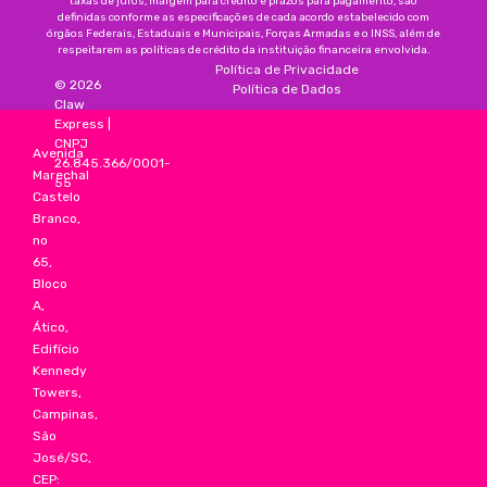
taxas de juros, margem para crédito e prazos para pagamento, são
definidas conforme as especificações de cada acordo estabelecido com
órgãos Federais, Estaduais e Municipais, Forças Armadas e o INSS, além de
respeitarem as políticas de crédito da instituição financeira envolvida.
Política de Privacidade
©
2026
Política de Dados
Claw
Express
|
CNPJ
Avenida
26.845.366/0001-
Marechal
55
Castelo
Branco,
no
65,
Bloco
A,
Ático,
Edifício
Kennedy
Towers,
Campinas,
São
José/SC,
CEP: