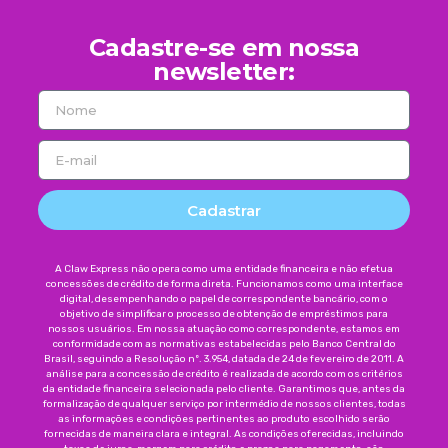
Cadastre-se em nossa
newsletter:
Cadastrar
A Claw Express não opera como uma entidade financeira e não efetua
concessões de crédito de forma direta. Funcionamos como uma interface
digital, desempenhando o papel de correspondente bancário, com o
objetivo de simplificar o processo de obtenção de empréstimos para
nossos usuários. Em nossa atuação como correspondente, estamos em
conformidade com as normativas estabelecidas pelo Banco Central do
Brasil, seguindo a Resolução nº. 3.954, datada de 24 de fevereiro de 2011. A
análise para a concessão de crédito é realizada de acordo com os critérios
da entidade financeira selecionada pelo cliente. Garantimos que, antes da
formalização de qualquer serviço por intermédio de nossos clientes, todas
as informações e condições pertinentes ao produto escolhido serão
fornecidas de maneira clara e integral. As condições oferecidas, incluindo