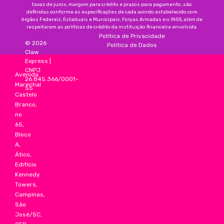
taxas de juros, margem para crédito e prazos para pagamento, são
definidas conforme as especificações de cada acordo estabelecido com
órgãos Federais, Estaduais e Municipais, Forças Armadas e o INSS, além de
respeitarem as políticas de crédito da instituição financeira envolvida.
Política de Privacidade
©
2026
Política de Dados
Claw
Express
|
CNPJ
Avenida
26.845.366/0001-
Marechal
55
Castelo
Branco,
no
65,
Bloco
A,
Ático,
Edifício
Kennedy
Towers,
Campinas,
São
José/SC,