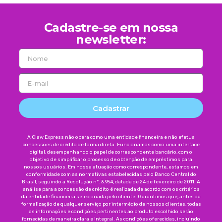
Cadastre-se em nossa
newsletter:
Cadastrar
A Claw Express não opera como uma entidade financeira e não efetua
concessões de crédito de forma direta. Funcionamos como uma interface
digital, desempenhando o papel de correspondente bancário, com o
objetivo de simplificar o processo de obtenção de empréstimos para
nossos usuários. Em nossa atuação como correspondente, estamos em
conformidade com as normativas estabelecidas pelo Banco Central do
Brasil, seguindo a Resolução nº. 3.954, datada de 24 de fevereiro de 2011. A
análise para a concessão de crédito é realizada de acordo com os critérios
da entidade financeira selecionada pelo cliente. Garantimos que, antes da
formalização de qualquer serviço por intermédio de nossos clientes, todas
as informações e condições pertinentes ao produto escolhido serão
fornecidas de maneira clara e integral. As condições oferecidas, incluindo