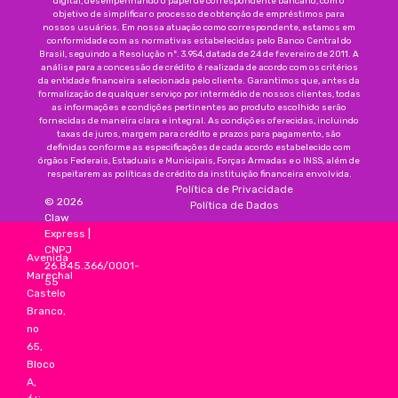
digital, desempenhando o papel de correspondente bancário, com o
objetivo de simplificar o processo de obtenção de empréstimos para
nossos usuários. Em nossa atuação como correspondente, estamos em
conformidade com as normativas estabelecidas pelo Banco Central do
Brasil, seguindo a Resolução nº. 3.954, datada de 24 de fevereiro de 2011. A
análise para a concessão de crédito é realizada de acordo com os critérios
da entidade financeira selecionada pelo cliente. Garantimos que, antes da
formalização de qualquer serviço por intermédio de nossos clientes, todas
as informações e condições pertinentes ao produto escolhido serão
fornecidas de maneira clara e integral. As condições oferecidas, incluindo
taxas de juros, margem para crédito e prazos para pagamento, são
definidas conforme as especificações de cada acordo estabelecido com
órgãos Federais, Estaduais e Municipais, Forças Armadas e o INSS, além de
respeitarem as políticas de crédito da instituição financeira envolvida.
Política de Privacidade
©
2026
Política de Dados
Claw
Express
|
CNPJ
Avenida
26.845.366/0001-
Marechal
55
Castelo
Branco,
no
65,
Bloco
A,