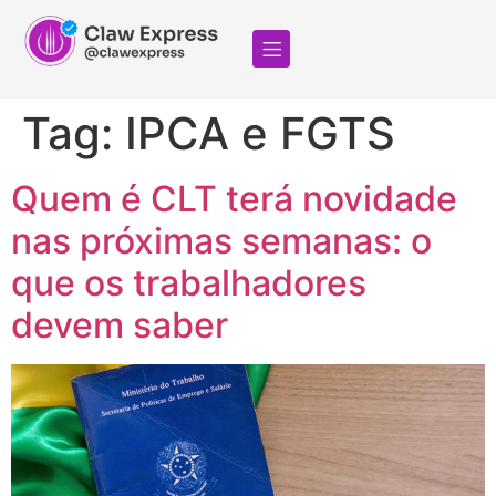
Tag:
IPCA e FGTS
Quem é CLT terá novidade
nas próximas semanas: o
que os trabalhadores
devem saber