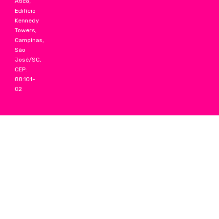
Ático,
Edifício
Kennedy
Towers,
Campinas,
São
José/SC,
CEP:
88.101-
02