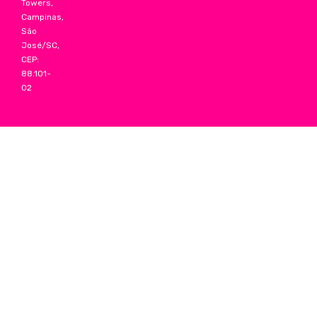
Towers,
Campinas,
São
José/SC,
CEP:
88.101-
02