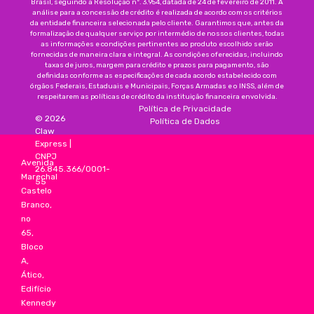
Brasil, seguindo a Resolução nº. 3.954, datada de 24 de fevereiro de 2011. A
análise para a concessão de crédito é realizada de acordo com os critérios
da entidade financeira selecionada pelo cliente. Garantimos que, antes da
formalização de qualquer serviço por intermédio de nossos clientes, todas
as informações e condições pertinentes ao produto escolhido serão
fornecidas de maneira clara e integral. As condições oferecidas, incluindo
taxas de juros, margem para crédito e prazos para pagamento, são
definidas conforme as especificações de cada acordo estabelecido com
órgãos Federais, Estaduais e Municipais, Forças Armadas e o INSS, além de
respeitarem as políticas de crédito da instituição financeira envolvida.
Política de Privacidade
©
2026
Política de Dados
Claw
Express
|
CNPJ
Avenida
26.845.366/0001-
Marechal
55
Castelo
Branco,
no
65,
Bloco
A,
Ático,
Edifício
Kennedy