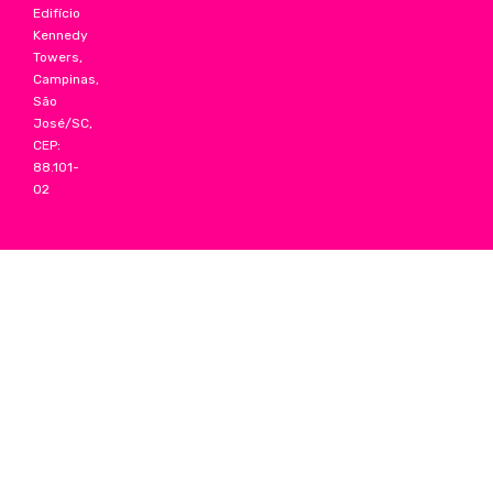
Edifício
Kennedy
Towers,
Campinas,
São
José/SC,
CEP:
88.101-
02