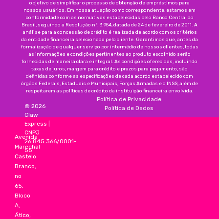
objetivo de simplificar o processo de obtenção de empréstimos para
nossos usuários. Em nossa atuação como correspondente, estamos em
conformidade com as normativas estabelecidas pelo Banco Central do
Brasil, seguindo a Resolução nº. 3.954, datada de 24 de fevereiro de 2011. A
análise para a concessão de crédito é realizada de acordo com os critérios
da entidade financeira selecionada pelo cliente. Garantimos que, antes da
formalização de qualquer serviço por intermédio de nossos clientes, todas
as informações e condições pertinentes ao produto escolhido serão
fornecidas de maneira clara e integral. As condições oferecidas, incluindo
taxas de juros, margem para crédito e prazos para pagamento, são
definidas conforme as especificações de cada acordo estabelecido com
órgãos Federais, Estaduais e Municipais, Forças Armadas e o INSS, além de
respeitarem as políticas de crédito da instituição financeira envolvida.
Política de Privacidade
©
2026
Política de Dados
Claw
Express
|
CNPJ
Avenida
26.845.366/0001-
Marechal
55
Castelo
Branco,
no
65,
Bloco
A,
Ático,