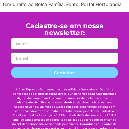
têm direito ao Bolsa Família. Fonte: Portal Hortolandia
Cadastre-se em nossa
newsletter:
Cadastrar
A Claw Express não opera como uma entidade financeira e não efetua
concessões de crédito de forma direta. Funcionamos como uma interface
digital, desempenhando o papel de correspondente bancário, com o
objetivo de simplificar o processo de obtenção de empréstimos para
nossos usuários. Em nossa atuação como correspondente, estamos em
conformidade com as normativas estabelecidas pelo Banco Central do
Brasil, seguindo a Resolução nº. 3.954, datada de 24 de fevereiro de 2011. A
análise para a concessão de crédito é realizada de acordo com os critérios
da entidade financeira selecionada pelo cliente. Garantimos que, antes da
formalização de qualquer serviço por intermédio de nossos clientes, todas