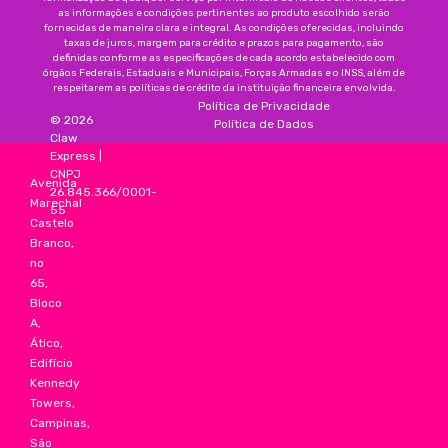
as informações e condições pertinentes ao produto escolhido serão
fornecidas de maneira clara e integral. As condições oferecidas, incluindo
taxas de juros, margem para crédito e prazos para pagamento, são
definidas conforme as especificações de cada acordo estabelecido com
órgãos Federais, Estaduais e Municipais, Forças Armadas e o INSS, além de
respeitarem as políticas de crédito da instituição financeira envolvida.
Política de Privacidade
©
2026
Política de Dados
Claw
Express
|
CNPJ
Avenida
26.845.366/0001-
Marechal
55
Castelo
Branco,
no
65,
Bloco
A,
Ático,
Edifício
Kennedy
Towers,
Campinas,
São