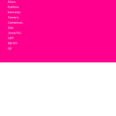
Ático,
Edifício
Kennedy
Towers,
Campinas,
São
José/SC,
CEP:
88.101-
02