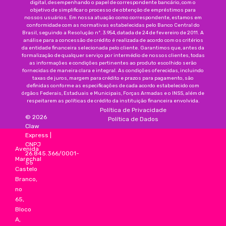
digital, desempenhando o papel de correspondente bancário, com o
objetivo de simplificar o processo de obtenção de empréstimos para
nossos usuários. Em nossa atuação como correspondente, estamos em
conformidade com as normativas estabelecidas pelo Banco Central do
Brasil, seguindo a Resolução nº. 3.954, datada de 24 de fevereiro de 2011. A
análise para a concessão de crédito é realizada de acordo com os critérios
da entidade financeira selecionada pelo cliente. Garantimos que, antes da
formalização de qualquer serviço por intermédio de nossos clientes, todas
as informações e condições pertinentes ao produto escolhido serão
fornecidas de maneira clara e integral. As condições oferecidas, incluindo
taxas de juros, margem para crédito e prazos para pagamento, são
definidas conforme as especificações de cada acordo estabelecido com
órgãos Federais, Estaduais e Municipais, Forças Armadas e o INSS, além de
respeitarem as políticas de crédito da instituição financeira envolvida.
Política de Privacidade
©
2026
Política de Dados
Claw
Express
|
CNPJ
Avenida
26.845.366/0001-
Marechal
55
Castelo
Branco,
no
65,
Bloco
A,