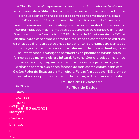
A Claw Express não opera como uma entidade financeira e não efetua
concessões de crédito de forma direta. Funcionamos como uma interface
digital, desempenhando o papel de correspondente bancário, com o
objetivo de simplificar o processo de obtenção de empréstimos para
nossos usuários. Em nossa atuação como correspondente, estamos em
conformidade com as normativas estabelecidas pelo Banco Central do
Brasil, seguindo a Resolução nº. 3.954, datada de 24 de fevereiro de 2011. A
análise para a concessão de crédito é realizada de acordo com os critérios
da entidade financeira selecionada pelo cliente. Garantimos que, antes da
formalização de qualquer serviço por intermédio de nossos clientes, todas
as informações e condições pertinentes ao produto escolhido serão
fornecidas de maneira clara e integral. As condições oferecidas, incluindo
taxas de juros, margem para crédito e prazos para pagamento, são
definidas conforme as especificações de cada acordo estabelecido com
órgãos Federais, Estaduais e Municipais, Forças Armadas e o INSS, além de
respeitarem as políticas de crédito da instituição financeira envolvida.
Política de Privacidade
©
2026
Política de Dados
Claw
Express
|
CNPJ
Avenida
26.845.366/0001-
Marechal
55
Castelo
Branco,
no
65,