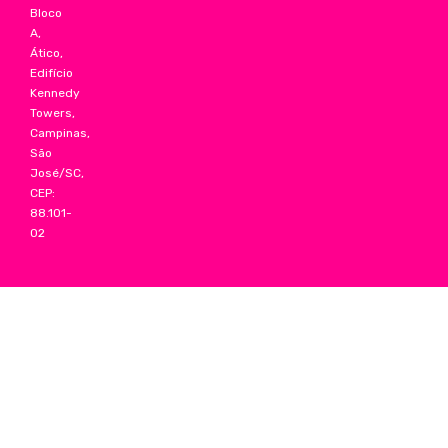
Bloco
A,
Ático,
Edifício
Kennedy
Towers,
Campinas,
São
José/SC,
CEP:
88.101-
02