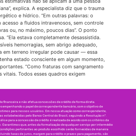
sas estimativas não se aplicam a uma pessoa
ana”, explica. A especialista diz que o trauma
gético e hídrico. “Em outras palavras: o
 acesso a fluidos intravenosos, sem controle
oras ou, no máximo, poucos dias”. O ponto
ua. “Ela estava completamente desassistida.
ssíveis hemorragias, sem abrigo adequado,
em terreno irregular pode causar — essa
a tenha estado consciente em algum momento,
 importantes. “Como fraturas com sangramento
 vitais. Todos esses quadros exigem
 financeira e não efetua concessões de crédito de forma direta.
esempenhando o papel de correspondente bancário, com o objetivo de
réstimos para nossos usuários. Em nossa atuação como correspondente,
 estabelecidas pelo Banco Central do Brasil, seguindo a Resolução nº.
nálise para a concessão de crédito é realizada de acordo com os critérios da
e. Garantimos que, antes da formalização de qualquer serviço por intermédio
 condições pertinentes ao produto escolhido serão fornecidas de maneira
incluindo taxas de juros, margem para crédito e prazos para pagamento, são