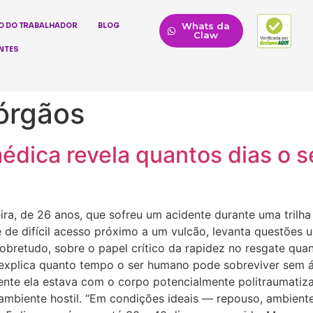
Whats da
O DO TRABALHADOR
BLOG
Claw
NTES
órgãos
médica revela quantos dias o 
leira, de 26 anos, que sofreu um acidente durante uma tril
e de difícil acesso próximo a um vulcão, levanta questões u
retudo, sobre o papel crítico da rapidez no resgate quand
, explica quanto tempo o ser humano pode sobreviver sem 
lmente ela estava com o corpo potencialmente politraumati
mbiente hostil. “Em condições ideais — repouso, ambient