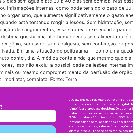
3 a 5 dias sem água e até 30 a 40 dias sem comida. Mas es
ou inflamações internas, como pode ter sido o caso de Juli
a no organismo, que aumenta significativamente o gasto ener
quando está tentando reagir a lesões. Sem hidratação, sem
ntenção de sangramentos, essa sobrevida se encurta para h
a destaca que Juliana não ficou apenas sem alimento ou ág
em oxigênio, sem soro, sem analgesia, sem contenção de po
 Nada. Em uma situação de politrauma — como uma queda 
inuto conte”, diz. A médica conta ainda que mesmo que el
rones, isso não exclui a possibilidade de lesões internas
bdominais ou mesmo comprometimento da perfusão de órgãos
 imediata”, completa. Fonte: Terra
A Claw Express não opera como uma entidade
Funcionamos como uma interface digital, d
:
simplificar o processo de obtenção de emp
estamos em conformidade com as normativas
3.954, datada de 24 de fevereiro de 2011. A a
entidade financeira selecionada pelo client
de nossos clientes, todas as informações e
clara e integral. As condições oferecidas, 