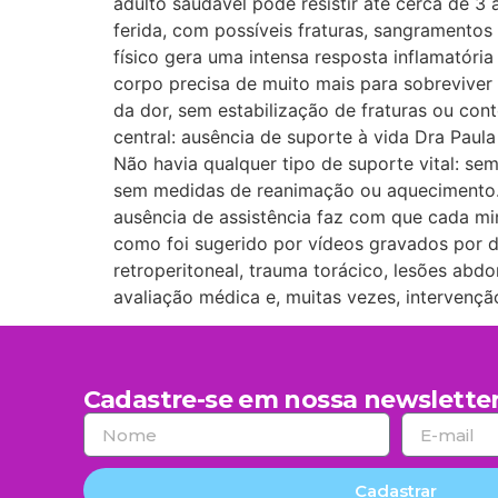
adulto saudável pode resistir até cerca de 
ferida, com possíveis fraturas, sangramentos 
físico gera uma intensa resposta inflamatóri
corpo precisa de muito mais para sobreviver 
da dor, sem estabilização de fraturas ou co
central: ausência de suporte à vida Dra Paul
Não havia qualquer tipo de suporte vital: s
sem medidas de reanimação ou aquecimento.
ausência de assistência faz com que cada m
como foi sugerido por vídeos gravados por d
retroperitoneal, trauma torácico, lesões a
avaliação médica e, muitas vezes, intervenção
Cadastre-se em nossa newsletter
Cadastrar