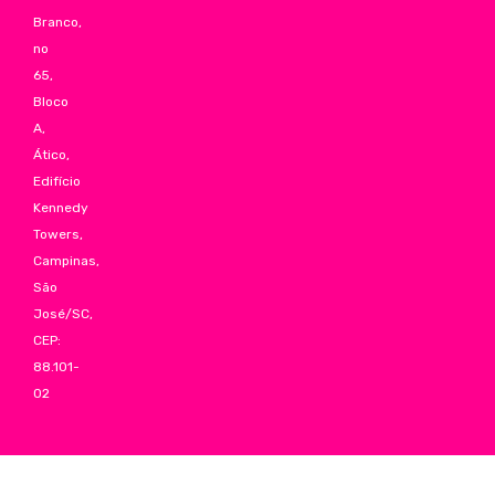
Branco,
no
65,
Bloco
A,
Ático,
Edifício
Kennedy
Towers,
Campinas,
São
José/SC,
CEP:
88.101-
02