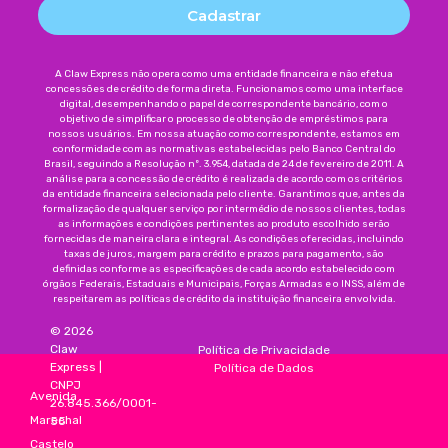
Cadastrar
A Claw Express não opera como uma entidade financeira e não efetua
concessões de crédito de forma direta. Funcionamos como uma interface
digital, desempenhando o papel de correspondente bancário, com o
objetivo de simplificar o processo de obtenção de empréstimos para
nossos usuários. Em nossa atuação como correspondente, estamos em
conformidade com as normativas estabelecidas pelo Banco Central do
Brasil, seguindo a Resolução nº. 3.954, datada de 24 de fevereiro de 2011. A
análise para a concessão de crédito é realizada de acordo com os critérios
da entidade financeira selecionada pelo cliente. Garantimos que, antes da
formalização de qualquer serviço por intermédio de nossos clientes, todas
as informações e condições pertinentes ao produto escolhido serão
fornecidas de maneira clara e integral. As condições oferecidas, incluindo
taxas de juros, margem para crédito e prazos para pagamento, são
definidas conforme as especificações de cada acordo estabelecido com
órgãos Federais, Estaduais e Municipais, Forças Armadas e o INSS, além de
respeitarem as políticas de crédito da instituição financeira envolvida.
©
2026
Claw
Política de Privacidade
Express
|
Política de Dados
CNPJ
Avenida
26.845.366/0001-
Marechal
55
Castelo