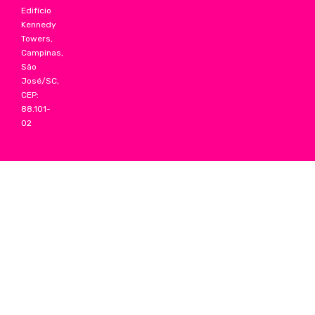
Edifício
Kennedy
Towers,
Campinas,
São
José/SC,
CEP:
88.101-
02