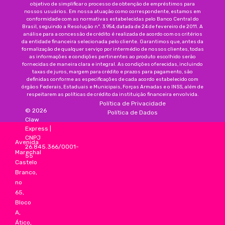
objetivo de simplificar o processo de obtenção de empréstimos para
nossos usuários. Em nossa atuação como correspondente, estamos em
conformidade com as normativas estabelecidas pelo Banco Central do
Brasil, seguindo a Resolução nº. 3.954, datada de 24 de fevereiro de 2011. A
análise para a concessão de crédito é realizada de acordo com os critérios
da entidade financeira selecionada pelo cliente. Garantimos que, antes da
formalização de qualquer serviço por intermédio de nossos clientes, todas
as informações e condições pertinentes ao produto escolhido serão
fornecidas de maneira clara e integral. As condições oferecidas, incluindo
taxas de juros, margem para crédito e prazos para pagamento, são
definidas conforme as especificações de cada acordo estabelecido com
órgãos Federais, Estaduais e Municipais, Forças Armadas e o INSS, além de
respeitarem as políticas de crédito da instituição financeira envolvida.
Política de Privacidade
©
2026
Política de Dados
Claw
Express
|
CNPJ
Avenida
26.845.366/0001-
Marechal
55
Castelo
Branco,
no
65,
Bloco
A,
Ático,