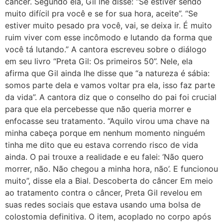
câncer. Segundo ela, Gil lhe disse: “Se estiver sendo
muito difícil pra você e se for sua hora, aceite”. “Se
estiver muito pesado pra você, vai, se deixa ir. É muito
ruim viver com esse incômodo e lutando da forma que
você tá lutando.” A cantora escreveu sobre o diálogo
em seu livro “Preta Gil: Os primeiros 50”. Nele, ela
afirma que Gil ainda lhe disse que “a natureza é sábia:
somos parte dela e vamos voltar pra ela, isso faz parte
da vida”. A cantora diz que o conselho do pai foi crucial
para que ela percebesse que não queria morrer e
enfocasse seu tratamento. “Aquilo virou uma chave na
minha cabeça porque em nenhum momento ninguém
tinha me dito que eu estava correndo risco de vida
ainda. O pai trouxe a realidade e eu falei: ‘Não quero
morrer, não. Não chegou a minha hora, não’. E funcionou
muito”, disse ela a Bial. Descoberta do câncer Em meio
ao tratamento contra o câncer, Preta Gil revelou em
suas redes sociais que estava usando uma bolsa de
colostomia definitiva. O item, acoplado no corpo após