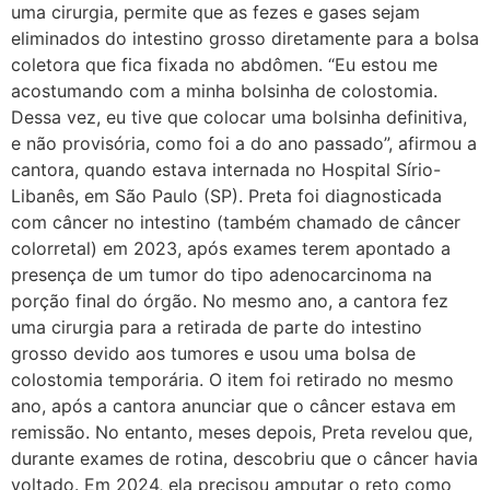
uma cirurgia, permite que as fezes e gases sejam
eliminados do intestino grosso diretamente para a bolsa
coletora que fica fixada no abdômen. “Eu estou me
acostumando com a minha bolsinha de colostomia.
Dessa vez, eu tive que colocar uma bolsinha definitiva,
e não provisória, como foi a do ano passado”, afirmou a
cantora, quando estava internada no Hospital Sírio-
Libanês, em São Paulo (SP). Preta foi diagnosticada
com câncer no intestino (também chamado de câncer
colorretal) em 2023, após exames terem apontado a
presença de um tumor do tipo adenocarcinoma na
porção final do órgão. No mesmo ano, a cantora fez
uma cirurgia para a retirada de parte do intestino
grosso devido aos tumores e usou uma bolsa de
colostomia temporária. O item foi retirado no mesmo
ano, após a cantora anunciar que o câncer estava em
remissão. No entanto, meses depois, Preta revelou que,
durante exames de rotina, descobriu que o câncer havia
voltado. Em 2024, ela precisou amputar o reto como