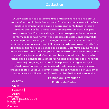
Cadastrar
A Claw Express não opera como uma entidade financeira e não efetua
concessões de crédito de forma direta. Funcionamos como uma interface
digital, desempenhando o papel de correspondente bancário, com o
objetivo de simplificar o processo de obtenção de empréstimos para
nossos usuários. Em nossa atuação como correspondente, estamos em
conformidade com as normativas estabelecidas pelo Banco Central do
Brasil, seguindo a Resolução nº. 3.954, datada de 24 de fevereiro de 2011. A
análise para a concessão de crédito é realizada de acordo com os critérios
da entidade financeira selecionada pelo cliente. Garantimos que, antes da
formalização de qualquer serviço por intermédio de nossos clientes, todas
as informações e condições pertinentes ao produto escolhido serão
fornecidas de maneira clara e integral. As condições oferecidas, incluindo
taxas de juros, margem para crédito e prazos para pagamento, são
definidas conforme as especificações de cada acordo estabelecido com
órgãos Federais, Estaduais e Municipais, Forças Armadas e o INSS, além de
respeitarem as políticas de crédito da instituição financeira envolvida.
Política de Privacidade
©
2026
Política de Dados
Claw
Express
|
CNPJ
Avenida
26.845.366/0001-
Marechal
55
Castelo