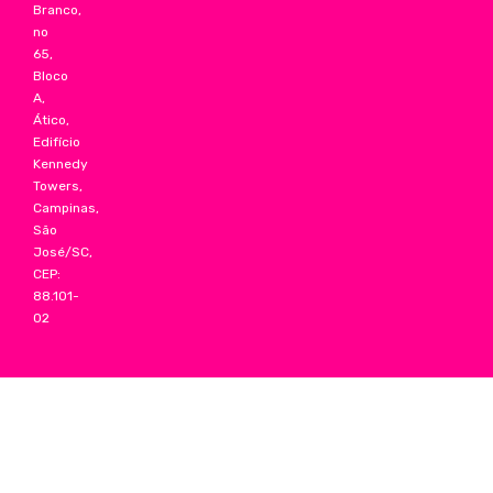
Branco,
no
65,
Bloco
A,
Ático,
Edifício
Kennedy
Towers,
Campinas,
São
José/SC,
CEP:
88.101-
02