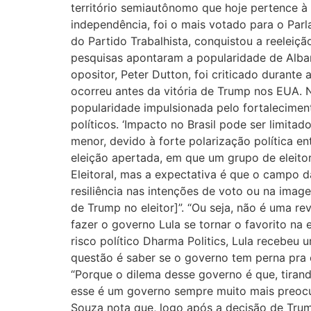
território semiautônomo que hoje pertence 
independência, foi o mais votado para o Parl
do Partido Trabalhista, conquistou a reeleiç
pesquisas apontaram a popularidade de Albane
opositor, Peter Dutton, foi criticado durant
ocorreu antes da vitória de Trump nos EUA.
popularidade impulsionada pelo fortalecimen
políticos. ‘Impacto no Brasil pode ser limita
menor, devido à forte polarização política e
eleição apertada, em que um grupo de eleitor
Eleitoral, mas a expectativa é que o campo d
resiliência nas intenções de voto ou na image
de Trump no eleitor]”. “Ou seja, não é uma re
fazer o governo Lula se tornar o favorito na 
risco político Dharma Politics, Lula recebeu
questão é saber se o governo tem perna pra c
“Porque o dilema desse governo é que, tira
esse é um governo sempre muito mais preocu
Souza nota que, logo após a decisão de Trum