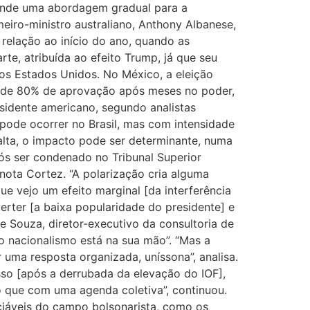
fende uma abordagem gradual para a
eiro-ministro australiano, Anthony Albanese,
 relação ao início do ano, quando as
te, atribuída ao efeito Trump, já que seu
dos Estados Unidos. No México, a eleição
s de 80% de aprovação após meses no poder,
sidente americano, segundo analistas
e pode ocorrer no Brasil, mas com intensidade
salta, o impacto pode ser determinante, numa
pós ser condenado no Tribunal Superior
nota Cortez. “A polarização cria alguma
ue vejo um efeito marginal [da interferência
verter [a baixa popularidade do presidente] e
de Souza, diretor-executivo da consultoria de
o nacionalismo está na sua mão”. “Mas a
 uma resposta organizada, uníssona”, analisa.
so [após a derrubada da elevação do IOF],
 que com uma agenda coletiva”, continuou.
nciáveis do campo bolsonarista, como os