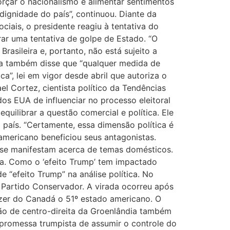
orçar o nacionalismo e alimentar sentimentos
ignidade do país”, continuou. Diante da
iais, o presidente reagiu à tentativa do
rar uma tentativa de golpe de Estado. “O
asileira e, portanto, não está sujeito a
ula também disse que “qualquer medida de
a”, lei em vigor desde abril que autoriza o
el Cortez, cientista político da Tendências
dos EUA de influenciar no processo eleitoral
equilibrar a questão comercial e política. Ele
o país. “Certamente, essa dimensão política é
 americano beneficiou seus antagonistas.
 se manifestam acerca de temas domésticos.
ma. Como o ‘efeito Trump’ tem impactado
 “efeito Trump” na análise política. No
o Partido Conservador. A virada ocorreu após
zer do Canadá o 51º estado americano. O
ão de centro-direita da Groenlândia também
promessa trumpista de assumir o controle do