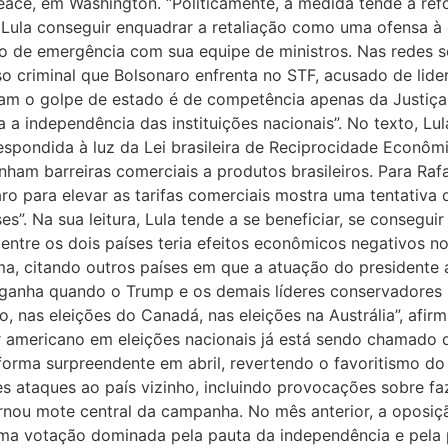
eace, em Washington. “Politicamente, a medida tende a ref
Lula conseguir enquadrar a retaliação como uma ofensa à d
 de emergência com sua equipe de ministros. Nas redes soc
so criminal que Bolsonaro enfrenta no STF, acusado de lide
ram o golpe de estado é de competência apenas da Justiça Br
 a independência das instituições nacionais”. No texto, L
respondida à luz da Lei brasileira de Reciprocidade Econômic
ham barreiras comerciais a produtos brasileiros. Para Rafa
naro para elevar as tarifas comerciais mostra uma tentativa 
s”. Na sua leitura, Lula tende a se beneficiar, se conseguir 
 entre os dois países teria efeitos econômicos negativos n
irma, citando outros países em que a atuação do presidente
 ganha quando o Trump e os demais líderes conservadores
 nas eleições do Canadá, nas eleições na Austrália”, afir
 americano em eleições nacionais já está sendo chamado de
 forma surpreendente em abril, revertendo o favoritismo d
 ataques ao país vizinho, incluindo provocações sobre fa
nou mote central da campanha. No mês anterior, a oposiç
uma votação dominada pela pauta da independência e pela 