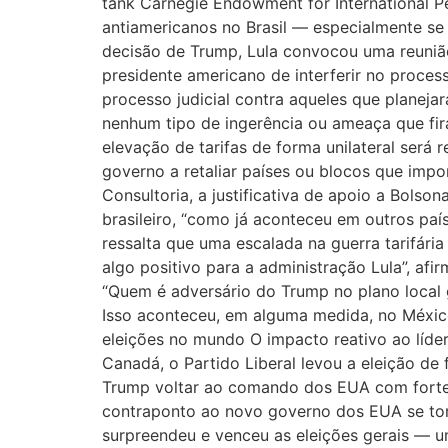
tank Carnegie Endowment for International P
antiamericanos no Brasil — especialmente se 
decisão de Trump, Lula convocou uma reunião
presidente americano de interferir no proces
processo judicial contra aqueles que planeja
nenhum tipo de ingerência ou ameaça que fira
elevação de tarifas de forma unilateral será 
governo a retaliar países ou blocos que impon
Consultoria, a justificativa de apoio a Bolso
brasileiro, “como já aconteceu em outros paíse
ressalta que uma escalada na guerra tarifária
algo positivo para a administração Lula”, af
“Quem é adversário do Trump no plano local
Isso aconteceu, em alguma medida, no México,
eleições no mundo O impacto reativo ao líder
Canadá, o Partido Liberal levou a eleição de
Trump voltar ao comando dos EUA com fortes
contraponto ao novo governo dos EUA se tor
surpreendeu e venceu as eleições gerais — 