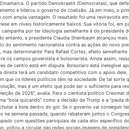
à Dinamarca. O partido Demokraatit (Democratas), que de
amento e liderou o governo de coalizão. Já em maio, o prim
ão com ampla vantagem. O resultado foi uma reviravolta em
se em níveis historicamente baixos. Sua vitória foi, em par
e a campanha por ter ideologia semelhante à do presidente 
 No entanto, a presidente Claudia Sheinbaum alcançou mai
to do sentimento nacionalista contra as ações do novo pre
do, mas determinante’ Para Rafael Cortez, efeito semelhant
ntre os campos governista e bolsonarista. Ainda assim, res
es de centro está em disputa. Bolsonaro está inelegível a
a direita terá um candidato competitivo com o apoio dele, 
m que os líderes políticos têm na sociedade. De tal sorte q
volução, mas é um efeito que pode ser o suficiente para re
eleição de 2026”, avalia. Para o cientista político Creomar 
 uma “bola quicando” como a decisão de Trump e a “pauta d
hutar a bola dentro do gol. Se o governo vai conseguir ter
ndo na semana passada, quando rebateram juntos o Congres
pado com questões paroquiais de cada ator específico do
p, voltou a circular nas redes sociais imagens de preside