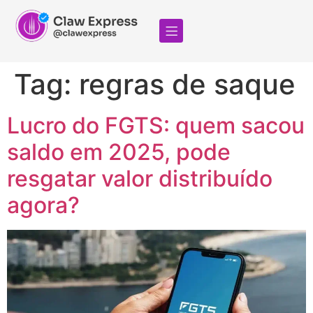
Tag:
regras de saque
Lucro do FGTS: quem sacou
saldo em 2025, pode
resgatar valor distribuído
agora?