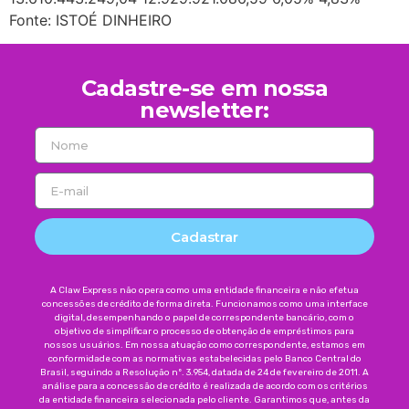
Fonte: ISTOÉ DINHEIRO
Cadastre-se em nossa
newsletter:
Cadastrar
A Claw Express não opera como uma entidade financeira e não efetua
concessões de crédito de forma direta. Funcionamos como uma interface
digital, desempenhando o papel de correspondente bancário, com o
objetivo de simplificar o processo de obtenção de empréstimos para
nossos usuários. Em nossa atuação como correspondente, estamos em
conformidade com as normativas estabelecidas pelo Banco Central do
Brasil, seguindo a Resolução nº. 3.954, datada de 24 de fevereiro de 2011. A
análise para a concessão de crédito é realizada de acordo com os critérios
da entidade financeira selecionada pelo cliente. Garantimos que, antes da