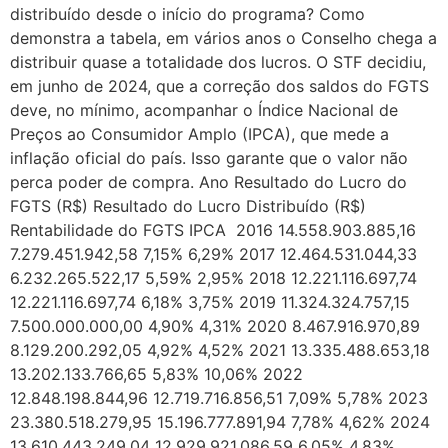
distribuído desde o início do programa? Como
demonstra a tabela, em vários anos o Conselho chega a
distribuir quase a totalidade dos lucros. O STF decidiu,
em junho de 2024, que a correção dos saldos do FGTS
deve, no mínimo, acompanhar o Índice Nacional de
Preços ao Consumidor Amplo (IPCA), que mede a
inflação oficial do país. Isso garante que o valor não
perca poder de compra. Ano Resultado do Lucro do
FGTS (R$) Resultado do Lucro Distribuído (R$)
Rentabilidade do FGTS IPCA 2016 14.558.903.885,16
7.279.451.942,58 7,15% 6,29% 2017 12.464.531.044,33
6.232.265.522,17 5,59% 2,95% 2018 12.221.116.697,74
12.221.116.697,74 6,18% 3,75% 2019 11.324.324.757,15
7.500.000.000,00 4,90% 4,31% 2020 8.467.916.970,89
8.129.200.292,05 4,92% 4,52% 2021 13.335.488.653,18
13.202.133.766,65 5,83% 10,06% 2022
12.848.198.844,96 12.719.716.856,51 7,09% 5,78% 2023
23.380.518.279,95 15.196.777.891,94 7,78% 4,62% 2024
13.610.443.249,04 12.929.921.086,59 6,05% 4,83%