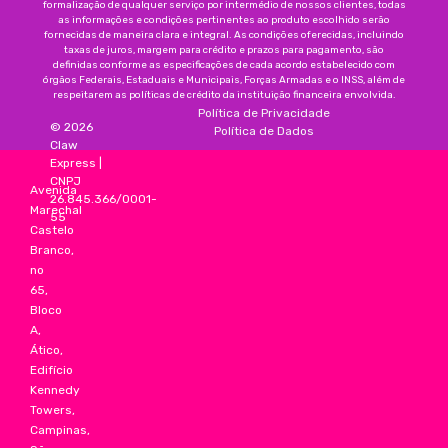
formalização de qualquer serviço por intermédio de nossos clientes, todas
as informações e condições pertinentes ao produto escolhido serão
fornecidas de maneira clara e integral. As condições oferecidas, incluindo
taxas de juros, margem para crédito e prazos para pagamento, são
definidas conforme as especificações de cada acordo estabelecido com
órgãos Federais, Estaduais e Municipais, Forças Armadas e o INSS, além de
respeitarem as políticas de crédito da instituição financeira envolvida.
Política de Privacidade
©
2026
Política de Dados
Claw
Express
|
CNPJ
Avenida
26.845.366/0001-
Marechal
55
Castelo
Branco,
no
65,
Bloco
A,
Ático,
Edifício
Kennedy
Towers,
Campinas,