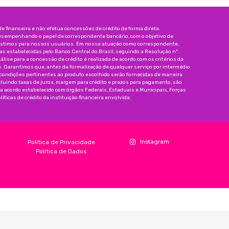
 financeira e não efetua concessões de crédito de forma direta.
esempenhando o papel de correspondente bancário, com o objetivo de
réstimos para nossos usuários. Em nossa atuação como correspondente,
 estabelecidas pelo Banco Central do Brasil, seguindo a Resolução nº.
nálise para a concessão de crédito é realizada de acordo com os critérios da
e. Garantimos que, antes da formalização de qualquer serviço por intermédio
 condições pertinentes ao produto escolhido serão fornecidas de maneira
incluindo taxas de juros, margem para crédito e prazos para pagamento, são
da acordo estabelecido com órgãos Federais, Estaduais e Municipais, Forças
íticas de crédito da instituição financeira envolvida.
Instagram
Política de Privacidade
Política de Dados