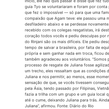
início, ele não quis passar e disse que fez t
guia Tyo se voluntariaram e foram por conta
que fez o impossível — só para que uma famí
compaixão que Agam teve: ele passou uma mad
desfiladeiro abaixo e se perdesse novamente. 
recebido com os colegas resgatistas, irá des
coração todos vocês e pediu desculpas por nã
do Rinjani são os mais difíceis. Ele pediu d
tempo de salvar a brasileira, por falta de e
própria e sem ganhar nada em troca, ficou de 
também agradeceu aos voluntários. “Somos p
processo de resgate de Juliana fosse agiliz
um trecho, eles ressaltam que as condições d
Juliana e nos permitir, ao menos, esse mome
sensação de que, se vocês tivessem conseguid
pela Ásia, tendo passado por Filipinas, Vietn
fazia a trilha com um grupo e um guia local 
até o cume, deixando Juliana para trás. Ain
Juliana”, afirmou. Fonte: Diário do Rio