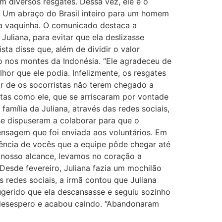
em diversos resgates. Dessa vez, ele e o
. Um abraço do Brasil inteiro para um homem
 da vaquinha. O comunicado destaca a
liana, para evitar que ela deslizasse
ta disse que, além de dividir o valor
to nos montes da Indonésia. “Ele agradeceu de
hor que ele podia. Infelizmente, os resgates
sar de os socorristas não terem chegado a
stas como ele, que se arriscaram por vontade
família da Juliana, através das redes sociais,
e dispuseram a colaborar para que o
ensagem que foi enviada aos voluntários. Em
riência de vocês que a equipe pôde chegar até
 nosso alcance, levamos no coração a
Desde fevereiro, Juliana fazia um mochilão
s redes sociais, a irmã contou que Juliana
sugerido que ela descansasse e seguiu sozinho
m desespero e acabou caindo. “Abandonaram