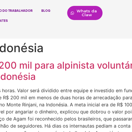
Whats da
O DO TRABALHADOR
BLOG
Claw
NTES
ndonésia
00 mil para alpinista voluntá
ndonésia
horas. Valor será dividido entre equipe e investido em fu
e R$ 200 mil em menos de duas horas de arrecadação para d
o Monte Rinjani, na Indonésia. A meta inicial era de R$ 100
vel por angariar o dinheiro, explicou que dobrou o valor p
o de Agam foi reconhecido pelos brasileiros, que passar
lhão de seguidores. Há dias os internautas pediam a conta 