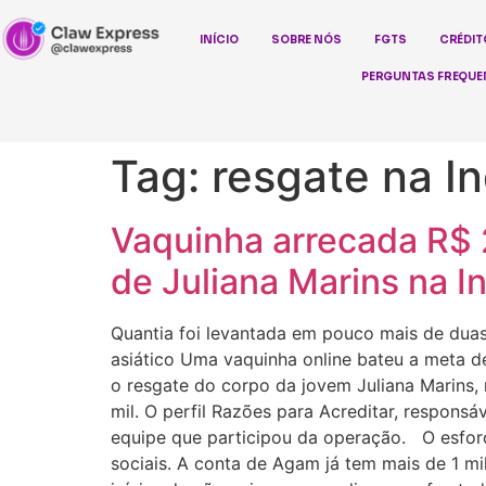
INÍCIO
SOBRE NÓS
FGTS
CRÉDIT
PERGUNTAS FREQUE
Tag:
resgate na I
Vaquinha arrecada R$ 2
de Juliana Marins na I
Quantia foi levantada em pouco mais de duas 
asiático Uma vaquinha online bateu a meta d
o resgate do corpo da jovem Juliana Marins, n
mil. O perfil Razões para Acreditar, responsá
equipe que participou da operação. O esforç
sociais. A conta de Agam já tem mais de 1 mi