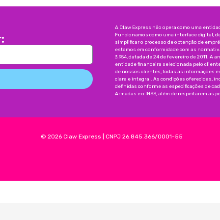
A Claw Express não opera como uma entidade
Funcionamos como uma interface digital, d
:
simplificar o processo de obtenção de emp
estamos em conformidade com as normativas
3.954, datada de 24 de fevereiro de 2011. A a
entidade financeira selecionada pelo client
de nossos clientes, todas as informações e
clara e integral. As condições oferecidas, 
definidas conforme as especificações de ca
Armadas e o INSS, além de respeitarem as pol
©
2026
Claw Express
|
CNPJ 26.845.366/0001-55