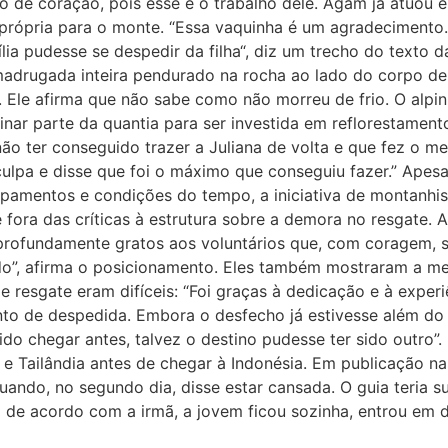
udo de coração, pois esse é o trabalho dele. Agam já atuou 
 própria para o monte. “Essa vaquinha é um agradecimento
lia pudesse se despedir da filha“, diz um trecho do texto
rugada inteira pendurado na rocha ao lado do corpo de Ju
Ele afirma que não sabe como não morreu de frio. O alpinis
tinar parte da quantia para ser investida em reflorestamen
o ter conseguido trazer a Juliana de volta e que fez o mel
esculpa e disse que foi o máximo que conseguiu fazer.” Ape
quipamentos e condições do tempo, a iniciativa de montanhi
fora das críticas à estrutura sobre a demora no resgate. A 
rofundamente gratos aos voluntários que, com coragem, s
ado”, afirma o posicionamento. Eles também mostraram a m
e resgate eram difíceis: “Foi graças à dedicação e à expe
nto de despedida. Embora o desfecho já estivesse além do
o chegar antes, talvez o destino pudesse ter sido outro”. 
ã e Tailândia antes de chegar à Indonésia. Em publicação na
quando, no segundo dia, disse estar cansada. O guia teria 
da de acordo com a irmã, a jovem ficou sozinha, entrou e