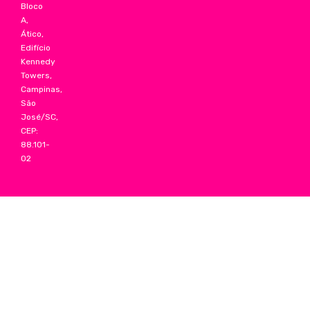
Bloco
A,
Ático,
Edifício
Kennedy
Towers,
Campinas,
São
José/SC,
CEP:
88.101-
02