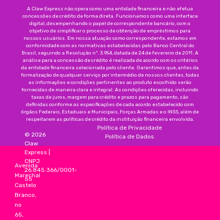
A Claw Express não opera como uma entidade financeira e não efetua
concessões de crédito de forma direta. Funcionamos como uma interface
digital, desempenhando o papel de correspondente bancário, com o
objetivo de simplificar o processo de obtenção de empréstimos para
nossos usuários. Em nossa atuação como correspondente, estamos em
conformidade com as normativas estabelecidas pelo Banco Central do
Brasil, seguindo a Resolução nº. 3.954, datada de 24 de fevereiro de 2011. A
análise para a concessão de crédito é realizada de acordo com os critérios
da entidade financeira selecionada pelo cliente. Garantimos que, antes da
formalização de qualquer serviço por intermédio de nossos clientes, todas
as informações e condições pertinentes ao produto escolhido serão
fornecidas de maneira clara e integral. As condições oferecidas, incluindo
taxas de juros, margem para crédito e prazos para pagamento, são
definidas conforme as especificações de cada acordo estabelecido com
órgãos Federais, Estaduais e Municipais, Forças Armadas e o INSS, além de
respeitarem as políticas de crédito da instituição financeira envolvida.
Política de Privacidade
©
2026
Política de Dados
Claw
Express
|
CNPJ
Avenida
26.845.366/0001-
Marechal
55
Castelo
Branco,
no
65,