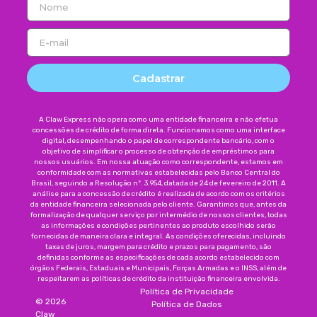
Cadastrar
A Claw Express não opera como uma entidade financeira e não efetua
concessões de crédito de forma direta. Funcionamos como uma interface
digital, desempenhando o papel de correspondente bancário, com o
objetivo de simplificar o processo de obtenção de empréstimos para
nossos usuários. Em nossa atuação como correspondente, estamos em
conformidade com as normativas estabelecidas pelo Banco Central do
Brasil, seguindo a Resolução nº. 3.954, datada de 24 de fevereiro de 2011. A
análise para a concessão de crédito é realizada de acordo com os critérios
da entidade financeira selecionada pelo cliente. Garantimos que, antes da
formalização de qualquer serviço por intermédio de nossos clientes, todas
as informações e condições pertinentes ao produto escolhido serão
fornecidas de maneira clara e integral. As condições oferecidas, incluindo
taxas de juros, margem para crédito e prazos para pagamento, são
definidas conforme as especificações de cada acordo estabelecido com
órgãos Federais, Estaduais e Municipais, Forças Armadas e o INSS, além de
respeitarem as políticas de crédito da instituição financeira envolvida.
Política de Privacidade
©
2026
Política de Dados
Claw