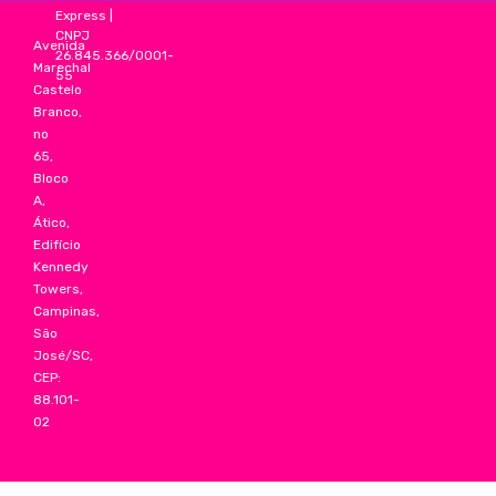
Express
|
CNPJ
Avenida
26.845.366/0001-
Marechal
55
Castelo
Branco,
no
65,
Bloco
A,
Ático,
Edifício
Kennedy
Towers,
Campinas,
São
José/SC,
CEP:
88.101-
02