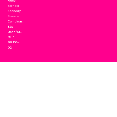
Ático,
Edifício
Kennedy
Towers,
Campinas,
São
José/SC,
CEP:
88.101-
02