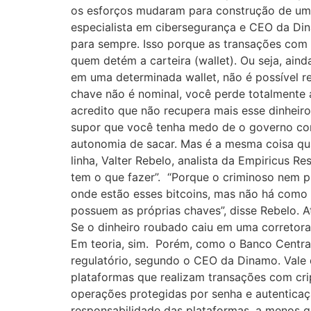
os esforços mudaram para construção de uma 
especialista em cibersegurança e CEO da Di
para sempre. Isso porque as transações com
quem detém a carteira (wallet). Ou seja, ain
em uma determinada wallet, não é possível 
chave não é nominal, você perde totalmente a 
acredito que não recupera mais esse dinheiro
supor que você tenha medo de o governo con
autonomia de sacar. Mas é a mesma coisa qua
linha, Valter Rebelo, analista da Empiricus R
tem o que fazer”. “Porque o criminoso nem pr
onde estão esses bitcoins, mas não há como 
possuem as próprias chaves”, disse Rebelo. 
Se o dinheiro roubado caiu em uma corretora
Em teoria, sim. Porém, como o Banco Central
regulatório, segundo o CEO da Dinamo. Vale 
plataformas que realizam transações com cr
operações protegidas por senha e autentica
responsabilidade das plataformas, a menos qu