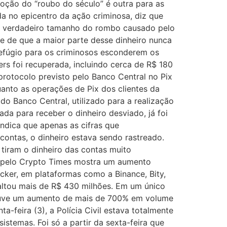
moção do “roubo do século” é outra para as
a no epicentro da ação criminosa, diz que
, o verdadeiro tamanho do rombo causado pelo
de de que a maior parte desse dinheiro nunca
efúgio para os criminosos esconderem os
ers foi recuperada, incluindo cerca de R$ 180
otocolo previsto pelo Banco Central no Pix
anto as operações de Pix dos clientes da
o Banco Central, utilizado para a realização
ada para receber o dinheiro desviado, já foi
 indica que apenas as cifras que
contas, o dinheiro estava sendo rastreado.
iram o dinheiro das contas muito
 pelo Crypto Times mostra um aumento
ker, em plataformas como a Binance, Bity,
altou mais de R$ 430 milhões. Em um único
 houve um aumento de mais de 700% em volume
-feira (3), a Polícia Civil estava totalmente
istemas. Foi só a partir da sexta-feira que