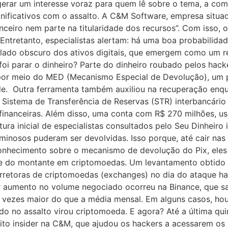
e gerar um interesse voraz para quem lê sobre o tema, a co
nificativos com o assalto. A C&M Software, empresa situad
anceiro nem parte na titularidade dos recursos”. Com isso
Entretanto, especialistas alertam: há uma boa probabilida
 lado obscuro dos ativos digitais, que emergem como um r
foi parar o dinheiro? Parte do dinheiro roubado pelos hack
or meio do MED (Mecanismo Especial de Devolução), um pr
e. Outra ferramenta também auxiliou na recuperação enqu
istema de Transferência de Reservas (STR) interbancário d
 financeiras. Além disso, uma conta com R$ 270 milhões, us
tura inicial de especialistas consultados pelo Seu Dinheiro
inosos puderam ser devolvidas. Isso porque, até cair nas 
hecimento sobre o mecanismo de devolução do Pix, eles t
e do montante em criptomoedas. Um levantamento obtido
retoras de criptomoedas (exchanges) no dia do ataque hac
or aumento no volume negociado ocorreu na Binance, que s
rês vezes maior do que a média mensal. Em alguns casos,
no assalto virou criptomoeda. E agora? Até a última quinta
ito insider na C&M, que ajudou os hackers a acessarem os s