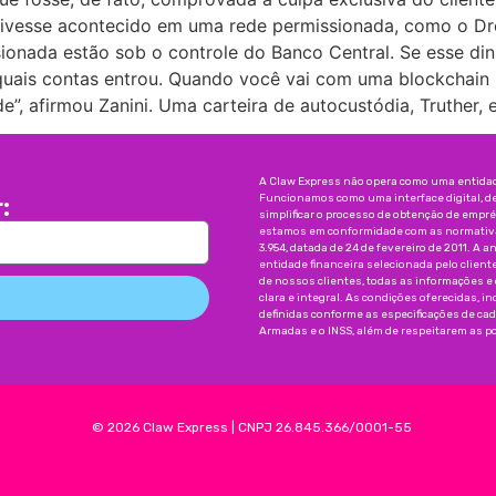
 tivesse acontecido em uma rede permissionada, como o Dre
onada estão sob o controle do Banco Central. Se esse dinh
 quais contas entrou. Quando você vai com uma blockchain
”, afirmou Zanini. Uma carteira de autocustódia, Truther, 
A Claw Express não opera como uma entidade
Funcionamos como uma interface digital, d
:
simplificar o processo de obtenção de emp
estamos em conformidade com as normativas
3.954, datada de 24 de fevereiro de 2011. A a
entidade financeira selecionada pelo client
de nossos clientes, todas as informações e
clara e integral. As condições oferecidas, 
definidas conforme as especificações de ca
Armadas e o INSS, além de respeitarem as pol
©
2026
Claw Express
|
CNPJ 26.845.366/0001-55