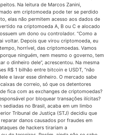
eitos. Na leitura de Marcos Zanini,
ormado em criptomoeda pode ter se perdido
to, elas não permitem acesso aos dados de
onvertido na criptomoeda A, B ou C e alocado
 possuem um dono ou controlador. “Como a
vai voltar. Depois que virou criptomoeda, eu
o tempo, horrível, das criptomoedas. Vamos
a, porque ninguém, nem mesmo o governo, tem
ar o dinheiro dele”, acrescentou. Na mesma
ses R$ 1 bilhão entre bitcoin e USDT, “não
dele e lavar esse dinheiro. O mercado sabe
caixas de correio, só que os detentores
dade fica com as exchanges de criptomoedas?
sponsável por bloquear transações ilícitas?
m sediadas no Brasil, acaba em um limbo
ior Tribunal de Justiça (STJ) decidiu que
 reparar danos causados por fraudes em
taques de hackers tirariam a
 ou de terceiros. Porém, ainda não se sabe