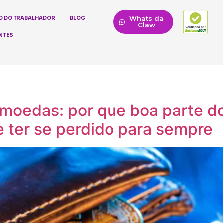
Whats da
O DO TRABALHADOR
BLOG
Claw
NTES
omoedas: por que boa parte do
e ter se perdido para sempre