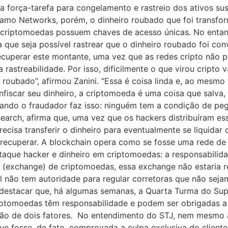
força-tarefa para congelamento e rastreio dos ativos susp
namo Networks, porém, o dinheiro roubado que foi transf
 criptomoedas possuem chaves de acesso únicas. No entan
da que seja possível rastrear que o dinheiro roubado foi c
recuperar este montante, uma vez que as redes cripto não
rastreabilidade. Por isso, dificilmente o que virou cripto 
 roubado”, afirmou Zanini. “Essa é coisa linda e, ao mesm
fiscar seu dinheiro, a criptomoeda é uma coisa que salv
ndo o fraudador faz isso: ninguém tem a condição de peg
esearch, afirma que, uma vez que os hackers distribuíram es
ecisa transferir o dinheiro para eventualmente se liquidar 
recuperar. A blockchain opera como se fosse uma rede de 
Ataque hacker e dinheiro em criptomoedas: a responsabili
 (exchange) de criptomoedas, essa exchange não estaria re
 não tem autoridade para regular corretoras que não seja
destacar que, há algumas semanas, a Quarta Turma do Super
iptomoedas têm responsabilidade e podem ser obrigadas a
ção de dois fatores. No entendimento do STJ, nem mesmo a
e fosse, de fato, comprovada a culpa exclusiva do cliente