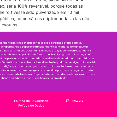
x, seria 100% reversível, porque todas as
eiro tivesse sido pulverizado em 10 mil
 pública, como são as criptomoedas, elas não
elevou os
 financeira e não efetua concessões de crédito de forma direta.
esempenhando o papel de correspondente bancário, com o objetivo de
réstimos para nossos usuários. Em nossa atuação como correspondente,
 estabelecidas pelo Banco Central do Brasil, seguindo a Resolução nº.
nálise para a concessão de crédito é realizada de acordo com os critérios da
e. Garantimos que, antes da formalização de qualquer serviço por intermédio
 condições pertinentes ao produto escolhido serão fornecidas de maneira
incluindo taxas de juros, margem para crédito e prazos para pagamento, são
da acordo estabelecido com órgãos Federais, Estaduais e Municipais, Forças
íticas de crédito da instituição financeira envolvida.
Instagram
Política de Privacidade
Política de Dados