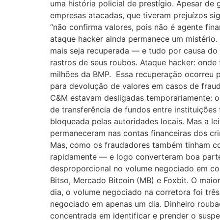
uma história policial de prestígio. Apesar d
empresas atacadas, que tiveram prejuízos sig
“não confirma valores, pois não é agente fin
ataque hacker ainda permanece um mistério. 
mais seja recuperada — e tudo por causa do
rastros de seus roubos. Ataque hacker: onde 
milhões da BMP. Essa recuperação ocorreu p
para devolução de valores em casos de fraud
C&M estavam desligadas temporariamente: o S
de transferência de fundos entre instituições
bloqueada pelas autoridades locais. Mas a lei
permaneceram nas contas financeiras dos crim
Mas, como os fraudadores também tinham con
rapidamente — e logo converteram boa part
desproporcional no volume negociado em cor
Bitso, Mercado Bitcoin (MB) e Foxbit. O mai
dia, o volume negociado na corretora foi t
negociado em apenas um dia. Dinheiro roubado 
concentrada em identificar e prender o suspe