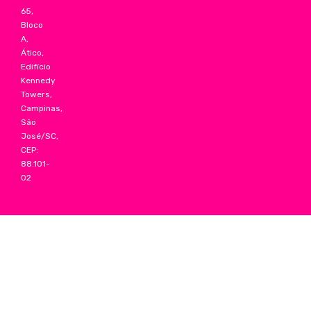
65,
Bloco
A,
Ático,
Edifício
Kennedy
Towers,
Campinas,
São
José/SC,
CEP:
88.101-
02