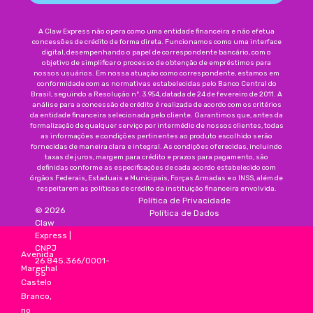
A Claw Express não opera como uma entidade financeira e não efetua
concessões de crédito de forma direta. Funcionamos como uma interface
digital, desempenhando o papel de correspondente bancário, com o
objetivo de simplificar o processo de obtenção de empréstimos para
nossos usuários. Em nossa atuação como correspondente, estamos em
conformidade com as normativas estabelecidas pelo Banco Central do
Brasil, seguindo a Resolução nº. 3.954, datada de 24 de fevereiro de 2011. A
análise para a concessão de crédito é realizada de acordo com os critérios
da entidade financeira selecionada pelo cliente. Garantimos que, antes da
formalização de qualquer serviço por intermédio de nossos clientes, todas
as informações e condições pertinentes ao produto escolhido serão
fornecidas de maneira clara e integral. As condições oferecidas, incluindo
taxas de juros, margem para crédito e prazos para pagamento, são
definidas conforme as especificações de cada acordo estabelecido com
órgãos Federais, Estaduais e Municipais, Forças Armadas e o INSS, além de
respeitarem as políticas de crédito da instituição financeira envolvida.
Política de Privacidade
©
2026
Política de Dados
Claw
Express
|
CNPJ
Avenida
26.845.366/0001-
Marechal
55
Castelo
Branco,
no