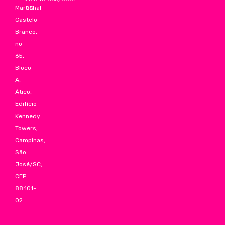
Marechal
55
Castelo
Branco,
no
65,
Bloco
A,
Ático,
Edifício
Kennedy
Towers,
Campinas,
São
José/SC,
CEP:
88.101-
02