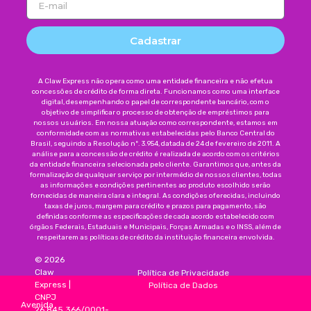
Cadastrar
A Claw Express não opera como uma entidade financeira e não efetua
concessões de crédito de forma direta. Funcionamos como uma interface
digital, desempenhando o papel de correspondente bancário, com o
objetivo de simplificar o processo de obtenção de empréstimos para
nossos usuários. Em nossa atuação como correspondente, estamos em
conformidade com as normativas estabelecidas pelo Banco Central do
Brasil, seguindo a Resolução nº. 3.954, datada de 24 de fevereiro de 2011. A
análise para a concessão de crédito é realizada de acordo com os critérios
da entidade financeira selecionada pelo cliente. Garantimos que, antes da
formalização de qualquer serviço por intermédio de nossos clientes, todas
as informações e condições pertinentes ao produto escolhido serão
fornecidas de maneira clara e integral. As condições oferecidas, incluindo
taxas de juros, margem para crédito e prazos para pagamento, são
definidas conforme as especificações de cada acordo estabelecido com
órgãos Federais, Estaduais e Municipais, Forças Armadas e o INSS, além de
respeitarem as políticas de crédito da instituição financeira envolvida.
©
2026
Claw
Política de Privacidade
Express
|
Política de Dados
CNPJ
Avenida
26.845.366/0001-