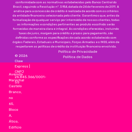
conformidade com as normativas estabelecidas pelo Banco Central do
Brasil, seguindo a Resolução nº. 3.954, datada de 24 de fevereiro de 2011. A
análise para a concessão de crédito é realizada de acordo com os critérios
da entidade financeira selecionada pelo cliente. Garantimos que, antes da
formalização de qualquer serviço por intermédio de nossos clientes, todas
as informações e condições pertinentes ao produto escolhido serão
fornecidas de maneira clara e integral. As condições oferecidas, incluindo
taxas de juros, margem para crédito e prazos para pagamento, são
definidas conforme as especificações de cada acordo estabelecido com
órgãos Federais, Estaduais e Municipais, Forças Armadas e o INSS, além de
respeitarem as políticas de crédito da instituição financeira envolvida.
Política de Privacidade
©
2026
Política de Dados
Claw
Express
|
CNPJ
Avenida
26.845.366/0001-
Marechal
55
Castelo
Branco,
no
65,
Bloco
A,
Ático,
Edifício