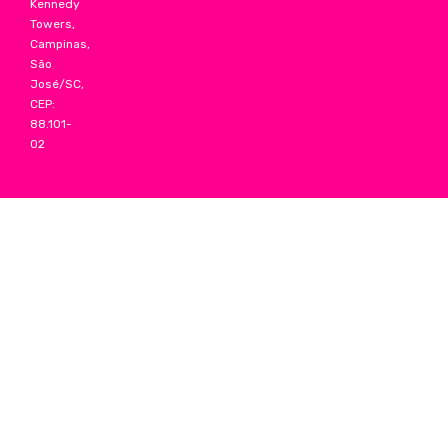
Kennedy
Towers,
Campinas,
São
José/SC,
CEP:
88.101-
02