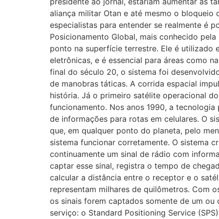
presidente ao jornal, estariam aumentar as 
aliança militar Otan e até mesmo o bloqueio 
especialistas para entender se realmente é 
Posicionamento Global, mais conhecido pela 
ponto na superfície terrestre. Ele é utiliza
eletrônicas, e é essencial para áreas como 
final do século 20, o sistema foi desenvolvi
de manobras táticas. A corrida espacial impuls
história. Já o primeiro satélite operacional
funcionamento. Nos anos 1990, a tecnologia p
de informações para rotas em celulares. O sis
que, em qualquer ponto do planeta, pelo men
sistema funcionar corretamente. O sistema c
continuamente um sinal de rádio com informa
captar esse sinal, registra o tempo de cheg
calcular a distância entre o receptor e o sa
representam milhares de quilômetros. Com os 
os sinais forem captados somente de um ou do
serviço: o Standard Positioning Service (SPS)