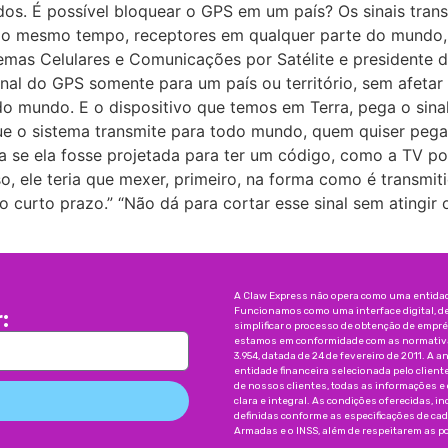
os. É possível bloquear o GPS em um país? Os sinais trans
 ao mesmo tempo, receptores em qualquer parte do mundo,
temas Celulares e Comunicações por Satélite e presidente 
inal do GPS somente para um país ou território, sem afetar 
o mundo. E o dispositivo que temos em Terra, pega o sinal 
que o sistema transmite para todo mundo, quem quiser pegar 
 se ela fosse projetada para ter um código, como a TV por
, ele teria que mexer, primeiro, na forma como é transmiti
 no curto prazo.” “Não dá para cortar esse sinal sem atingi
A Claw Express não opera como uma entidade
Funcionamos como uma interface digital, d
:
simplificar o processo de obtenção de emp
estamos em conformidade com as normativas
3.954, datada de 24 de fevereiro de 2011. A a
entidade financeira selecionada pelo client
de nossos clientes, todas as informações e
clara e integral. As condições oferecidas, 
definidas conforme as especificações de ca
Armadas e o INSS, além de respeitarem as pol