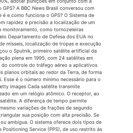
 100%, adotar punições em conjunto com a
l do GPS? A BBC News Brasil conversou com
que é e como funciona o GPS? O Sistema de
om rapidez e precisão a localização de um
 de monitoramento, como tornozeleiras
o pelo Departamento de Defesa dos EUA no
 de mísseis, localização de tropas e execução
u o Sputnik, primeiro satélite artificial da
uração plena em 1995, com 24 satélites em
do controle do tráfego aéreo a aplicativos
s planos orbitais ao redor da Terra, de forma
S. Esse é o número mínimo necessário para o
etty Images Cada satélite transmite
eado em um relógio atômico. O receptor, ao
atélite. A diferença de tempo permite
z, mesmo variações de frações de segundo
riangular sua posição com alta precisão. Se
 ou ambígua. O sistema oferece dois tipos de
 Positioning Service (PPS), de uso restrito às