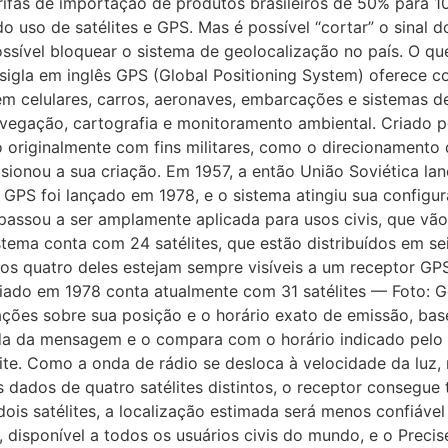
tarifas de importação de produtos brasileiros de 50% para
do uso de satélites e GPS. Mas é possível “cortar” o sina
possível bloquear o sistema de geolocalização no país. O 
sigla em inglês GPS (Global Positioning System) oferece c
do em celulares, carros, aeronaves, embarcações e sistemas
navegação, cartografia e monitoramento ambiental. Criad
do originalmente com fins militares, como o direcionamento
ionou a sua criação. Em 1957, a então União Soviética lanço
 do GPS foi lançado em 1978, e o sistema atingiu sua config
assou a ser amplamente aplicada para usos civis, que vão 
tema conta com 24 satélites, que estão distribuídos em sei
os quatro deles estejam sempre visíveis a um receptor GP
riado em 1978 conta atualmente com 31 satélites — Foto: G
ções sobre sua posição e o horário exato de emissão, bas
ada da mensagem e o compara com o horário indicado pelo s
télite. Como a onda de rádio se desloca à velocidade da lu
dados de quatro satélites distintos, o receptor consegue t
is satélites, a localização estimada será menos confiável
, disponível a todos os usuários civis do mundo, e o Precise