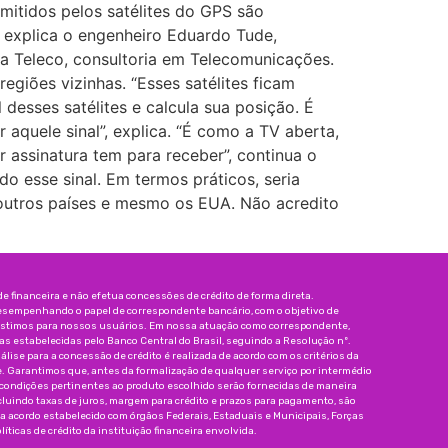
mitidos pelos satélites do GPS são
 explica o engenheiro Eduardo Tude,
da Teleco, consultoria em Telecomunicações.
regiões vizinhas. “Esses satélites ficam
desses satélites e calcula sua posição. É
aquele sinal”, explica. “É como a TV aberta,
 assinatura tem para receber”, continua o
do esse sinal. Em termos práticos, seria
r outros países e mesmo os EUA. Não acredito
 financeira e não efetua concessões de crédito de forma direta.
esempenhando o papel de correspondente bancário, com o objetivo de
réstimos para nossos usuários. Em nossa atuação como correspondente,
 estabelecidas pelo Banco Central do Brasil, seguindo a Resolução nº.
nálise para a concessão de crédito é realizada de acordo com os critérios da
e. Garantimos que, antes da formalização de qualquer serviço por intermédio
 condições pertinentes ao produto escolhido serão fornecidas de maneira
incluindo taxas de juros, margem para crédito e prazos para pagamento, são
da acordo estabelecido com órgãos Federais, Estaduais e Municipais, Forças
íticas de crédito da instituição financeira envolvida.