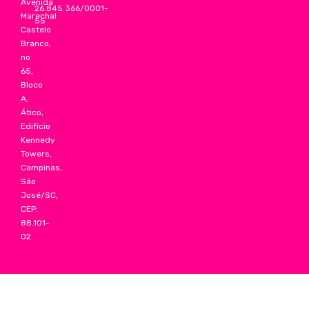
Avenida
26.845.366/0001-
Marechal
55
Castelo
Branco,
no
65,
Bloco
A,
Ático,
Edifício
Kennedy
Towers,
Campinas,
São
José/SC,
CEP:
88.101-
02