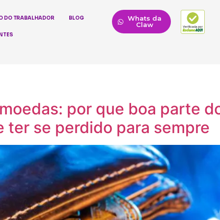
Whats da
O DO TRABALHADOR
BLOG
Claw
NTES
omoedas: por que boa parte do
e ter se perdido para sempre