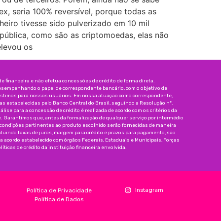
x, seria 100% reversível, porque todas as
eiro tivesse sido pulverizado em 10 mil
 pública, como são as criptomoedas, elas não
elevou os
 financeira e não efetua concessões de crédito de forma direta.
esempenhando o papel de correspondente bancário, com o objetivo de
réstimos para nossos usuários. Em nossa atuação como correspondente,
 estabelecidas pelo Banco Central do Brasil, seguindo a Resolução nº.
nálise para a concessão de crédito é realizada de acordo com os critérios da
e. Garantimos que, antes da formalização de qualquer serviço por intermédio
 condições pertinentes ao produto escolhido serão fornecidas de maneira
incluindo taxas de juros, margem para crédito e prazos para pagamento, são
da acordo estabelecido com órgãos Federais, Estaduais e Municipais, Forças
íticas de crédito da instituição financeira envolvida.
Instagram
Política de Privacidade
Política de Dados