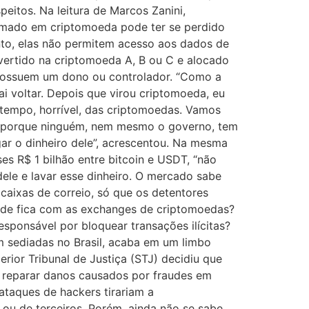
eitos. Na leitura de Marcos Zanini,
ormado em criptomoeda pode ter se perdido
to, elas não permitem acesso aos dados de
onvertido na criptomoeda A, B ou C e alocado
 possuem um dono ou controlador. “Como a
vai voltar. Depois que virou criptomoeda, eu
o tempo, horrível, das criptomoedas. Vamos
a, porque ninguém, nem mesmo o governo, tem
ar o dinheiro dele”, acrescentou. Na mesma
ses R$ 1 bilhão entre bitcoin e USDT, “não
dele e lavar esse dinheiro. O mercado sabe
caixas de correio, só que os detentores
dade fica com as exchanges de criptomoedas?
sponsável por bloquear transações ilícitas?
m sediadas no Brasil, acaba em um limbo
ior Tribunal de Justiça (STJ) decidiu que
 reparar danos causados por fraudes em
taques de hackers tirariam a
 ou de terceiros. Porém, ainda não se sabe