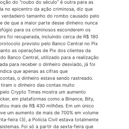
moção do “roubo do século” é outra para as
a no epicentro da ação criminosa, diz que
, o verdadeiro tamanho do rombo causado pelo
de de que a maior parte desse dinheiro nunca
efúgio para os criminosos esconderem os
ers foi recuperada, incluindo cerca de R$ 180
otocolo previsto pelo Banco Central no Pix
anto as operações de Pix dos clientes da
o Banco Central, utilizado para a realização
ada para receber o dinheiro desviado, já foi
 indica que apenas as cifras que
contas, o dinheiro estava sendo rastreado.
iram o dinheiro das contas muito
 pelo Crypto Times mostra um aumento
ker, em plataformas como a Binance, Bity,
altou mais de R$ 430 milhões. Em um único
 houve um aumento de mais de 700% em volume
-feira (3), a Polícia Civil estava totalmente
istemas. Foi só a partir da sexta-feira que