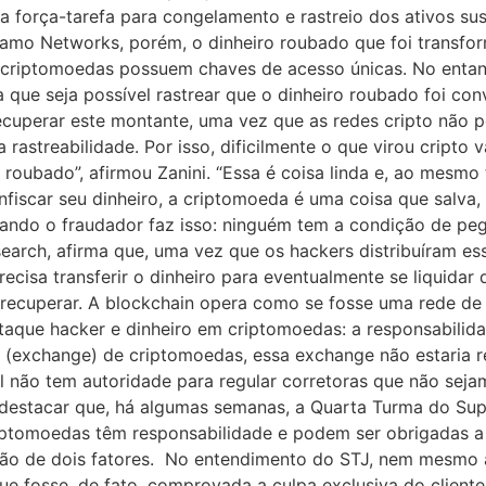
força-tarefa para congelamento e rastreio dos ativos susp
namo Networks, porém, o dinheiro roubado que foi transf
 criptomoedas possuem chaves de acesso únicas. No entan
da que seja possível rastrear que o dinheiro roubado foi c
recuperar este montante, uma vez que as redes cripto não
rastreabilidade. Por isso, dificilmente o que virou cripto 
 roubado”, afirmou Zanini. “Essa é coisa linda e, ao mesm
fiscar seu dinheiro, a criptomoeda é uma coisa que salv
ndo o fraudador faz isso: ninguém tem a condição de peg
esearch, afirma que, uma vez que os hackers distribuíram es
ecisa transferir o dinheiro para eventualmente se liquidar 
recuperar. A blockchain opera como se fosse uma rede de 
Ataque hacker e dinheiro em criptomoedas: a responsabili
 (exchange) de criptomoedas, essa exchange não estaria re
 não tem autoridade para regular corretoras que não seja
destacar que, há algumas semanas, a Quarta Turma do Super
iptomoedas têm responsabilidade e podem ser obrigadas a
ção de dois fatores. No entendimento do STJ, nem mesmo a
e fosse, de fato, comprovada a culpa exclusiva do cliente