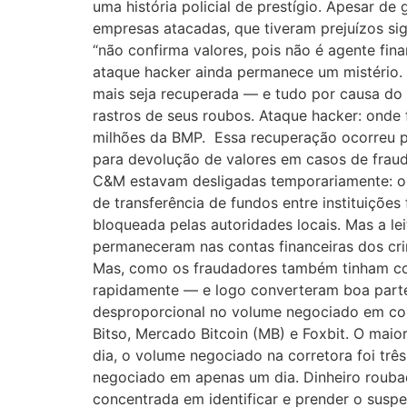
uma história policial de prestígio. Apesar d
empresas atacadas, que tiveram prejuízos sig
“não confirma valores, pois não é agente fin
ataque hacker ainda permanece um mistério. 
mais seja recuperada — e tudo por causa do
rastros de seus roubos. Ataque hacker: onde 
milhões da BMP. Essa recuperação ocorreu p
para devolução de valores em casos de fraud
C&M estavam desligadas temporariamente: o S
de transferência de fundos entre instituições
bloqueada pelas autoridades locais. Mas a lei
permaneceram nas contas financeiras dos crim
Mas, como os fraudadores também tinham con
rapidamente — e logo converteram boa part
desproporcional no volume negociado em cor
Bitso, Mercado Bitcoin (MB) e Foxbit. O mai
dia, o volume negociado na corretora foi t
negociado em apenas um dia. Dinheiro roubado 
concentrada em identificar e prender o suspe