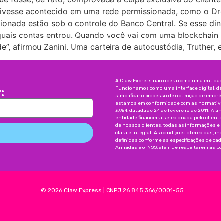
 tivesse acontecido em uma rede permissionada, como o Dre
onada estão sob o controle do Banco Central. Se esse dinh
 quais contas entrou. Quando você vai com uma blockchain
”, afirmou Zanini. Uma carteira de autocustódia, Truther, 
A Claw Express não opera como uma entidade
Funcionamos como uma interface digital, d
:
simplificar o processo de obtenção de emp
estamos em conformidade com as normativas
3.954, datada de 24 de fevereiro de 2011. A a
entidade financeira selecionada pelo client
de nossos clientes, todas as informações e
clara e integral. As condições oferecidas, 
definidas conforme as especificações de ca
Armadas e o INSS, além de respeitarem as pol
©
2026
Claw Express
|
CNPJ 26.845.366/0001-55