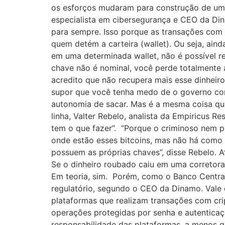
os esforços mudaram para construção de uma 
especialista em cibersegurança e CEO da Di
para sempre. Isso porque as transações com
quem detém a carteira (wallet). Ou seja, ain
em uma determinada wallet, não é possível 
chave não é nominal, você perde totalmente a 
acredito que não recupera mais esse dinheiro
supor que você tenha medo de o governo con
autonomia de sacar. Mas é a mesma coisa qua
linha, Valter Rebelo, analista da Empiricus R
tem o que fazer”. “Porque o criminoso nem pr
onde estão esses bitcoins, mas não há como 
possuem as próprias chaves”, disse Rebelo. 
Se o dinheiro roubado caiu em uma corretora
Em teoria, sim. Porém, como o Banco Central
regulatório, segundo o CEO da Dinamo. Vale 
plataformas que realizam transações com cr
operações protegidas por senha e autentica
responsabilidade das plataformas, a menos qu