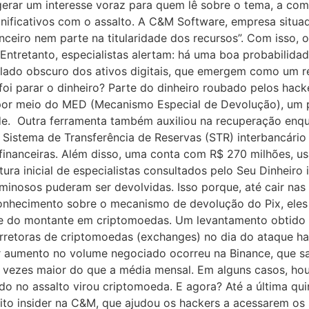
e gerar um interesse voraz para quem lê sobre o tema, a co
nificativos com o assalto. A C&M Software, empresa situad
anceiro nem parte na titularidade dos recursos”. Com isso
Entretanto, especialistas alertam: há uma boa probabilida
 lado obscuro dos ativos digitais, que emergem como um r
foi parar o dinheiro? Parte do dinheiro roubado pelos hack
or meio do MED (Mecanismo Especial de Devolução), um pr
e. Outra ferramenta também auxiliou na recuperação enqu
istema de Transferência de Reservas (STR) interbancário d
 financeiras. Além disso, uma conta com R$ 270 milhões, us
tura inicial de especialistas consultados pelo Seu Dinheiro
inosos puderam ser devolvidas. Isso porque, até cair nas 
hecimento sobre o mecanismo de devolução do Pix, eles t
e do montante em criptomoedas. Um levantamento obtido
retoras de criptomoedas (exchanges) no dia do ataque hac
or aumento no volume negociado ocorreu na Binance, que s
rês vezes maior do que a média mensal. Em alguns casos,
no assalto virou criptomoeda. E agora? Até a última quinta
ito insider na C&M, que ajudou os hackers a acessarem os s