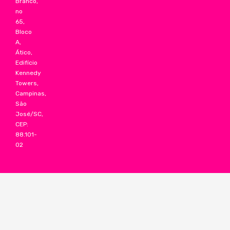
Branco,
no
65,
Bloco
A,
Ático,
Edifício
Kennedy
Towers,
Campinas,
São
José/SC,
CEP:
88.101-
02