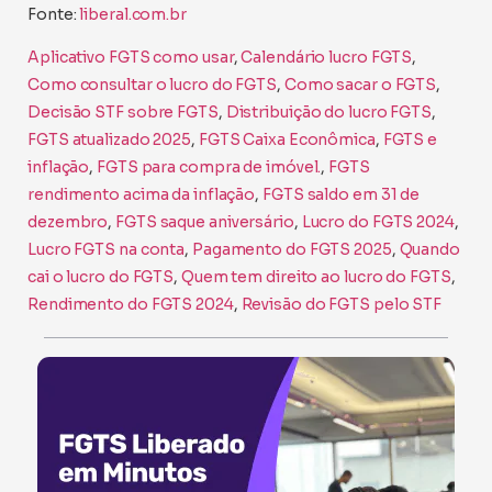
Fonte:
liberal.com.br
Aplicativo FGTS como usar
, 
Calendário lucro FGTS
, 
Como consultar o lucro do FGTS
, 
Como sacar o FGTS
, 
Decisão STF sobre FGTS
, 
Distribuição do lucro FGTS
, 
FGTS atualizado 2025
, 
FGTS Caixa Econômica
, 
FGTS e
inflação
, 
FGTS para compra de imóvel.
, 
FGTS
rendimento acima da inflação
, 
FGTS saldo em 31 de
dezembro
, 
FGTS saque aniversário
, 
Lucro do FGTS 2024
, 
Lucro FGTS na conta
, 
Pagamento do FGTS 2025
, 
Quando
cai o lucro do FGTS
, 
Quem tem direito ao lucro do FGTS
, 
Rendimento do FGTS 2024
, 
Revisão do FGTS pelo STF