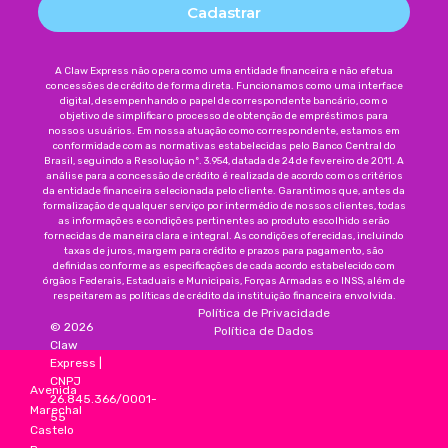
Cadastrar
A Claw Express não opera como uma entidade financeira e não efetua
concessões de crédito de forma direta. Funcionamos como uma interface
digital, desempenhando o papel de correspondente bancário, com o
objetivo de simplificar o processo de obtenção de empréstimos para
nossos usuários. Em nossa atuação como correspondente, estamos em
conformidade com as normativas estabelecidas pelo Banco Central do
Brasil, seguindo a Resolução nº. 3.954, datada de 24 de fevereiro de 2011. A
análise para a concessão de crédito é realizada de acordo com os critérios
da entidade financeira selecionada pelo cliente. Garantimos que, antes da
formalização de qualquer serviço por intermédio de nossos clientes, todas
as informações e condições pertinentes ao produto escolhido serão
fornecidas de maneira clara e integral. As condições oferecidas, incluindo
taxas de juros, margem para crédito e prazos para pagamento, são
definidas conforme as especificações de cada acordo estabelecido com
órgãos Federais, Estaduais e Municipais, Forças Armadas e o INSS, além de
respeitarem as políticas de crédito da instituição financeira envolvida.
Política de Privacidade
©
2026
Política de Dados
Claw
Express
|
CNPJ
Avenida
26.845.366/0001-
Marechal
55
Castelo