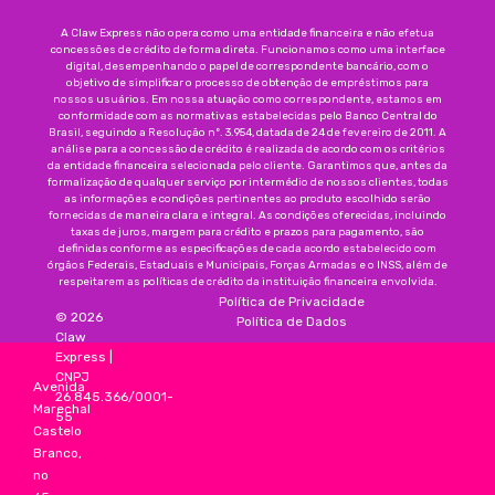
A Claw Express não opera como uma entidade financeira e não efetua
concessões de crédito de forma direta. Funcionamos como uma interface
digital, desempenhando o papel de correspondente bancário, com o
objetivo de simplificar o processo de obtenção de empréstimos para
nossos usuários. Em nossa atuação como correspondente, estamos em
conformidade com as normativas estabelecidas pelo Banco Central do
Brasil, seguindo a Resolução nº. 3.954, datada de 24 de fevereiro de 2011. A
análise para a concessão de crédito é realizada de acordo com os critérios
da entidade financeira selecionada pelo cliente. Garantimos que, antes da
formalização de qualquer serviço por intermédio de nossos clientes, todas
as informações e condições pertinentes ao produto escolhido serão
fornecidas de maneira clara e integral. As condições oferecidas, incluindo
taxas de juros, margem para crédito e prazos para pagamento, são
definidas conforme as especificações de cada acordo estabelecido com
órgãos Federais, Estaduais e Municipais, Forças Armadas e o INSS, além de
respeitarem as políticas de crédito da instituição financeira envolvida.
Política de Privacidade
©
2026
Política de Dados
Claw
Express
|
CNPJ
Avenida
26.845.366/0001-
Marechal
55
Castelo
Branco,
no