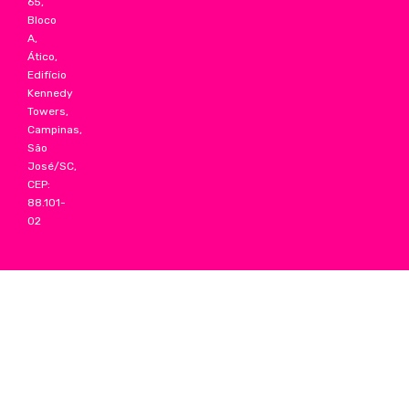
65,
Bloco
A,
Ático,
Edifício
Kennedy
Towers,
Campinas,
São
José/SC,
CEP:
88.101-
02